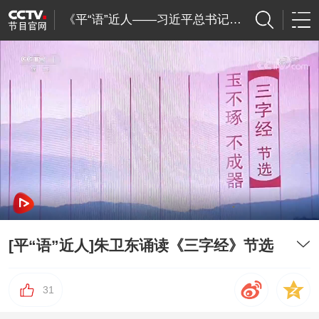
《平“语”近人——习近平总书记用典》
[平“语”近人]朱卫东诵读《三字经》节选
31