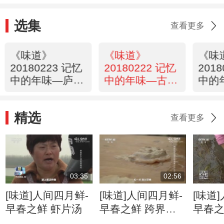
选集
查看更多
《味道》
《味道》
《味
20180223 记忆
20180222 记忆
201
中的年味—庐江
中的年味—古北
中的
年味
年味
年味
精选
查看更多
03:35
02:56
[味道]人间四月鲜-
[味道]人间四月鲜-
[味道
早春之鲜 虾片汤
早春之鲜 跨界食
早春之
材的组合——五花