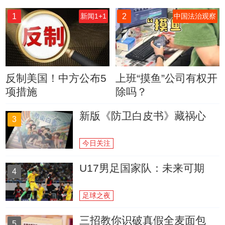
1
2
新闻1+1
中国法治观察
反制美国！中方公布5
上班“摸鱼”公司有权开
项措施
除吗？
新版《防卫白皮书》藏祸心
3
今日关注
U17男足国家队：未来可期
4
足球之夜
三招教你识破真假全麦面包
5