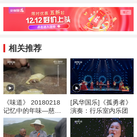
肉与河蚌
相关推荐
《味道》 20180218
[风华国乐]《孤勇者》
记忆中的年味—慈溪
演奏：行乐室内乐团
年味