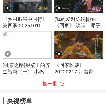
《乡村振兴中国行》
[我的爱对你说]歌曲
第四季 20251010 秘
《回家》 演唱：顺子
境甘南 生态富民
[健康之路]餐桌上的养
《回家吃饭》
生智慧（一） 小鸡炖
20220217 带着家味
蘑菇
去远方（六） 米线 乳
换一批
饼 辣椒还有外婆菜
央视榜单