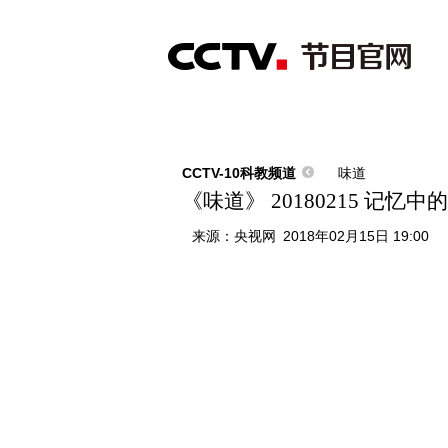
首页
直播
节目单
综合
新闻
财经
综艺
中文国际
体
CCTV-10科教频道
味道
《味道》 20180215 记
来源：
央视网
2018年02月15日 19:00