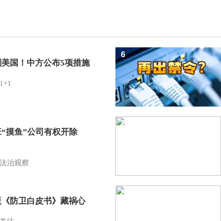
6
制美国！中方公布5项措施
1+1
7
班“摸鱼”公司有权开除
？
法治观察
8
版《防卫白皮书》藏祸心