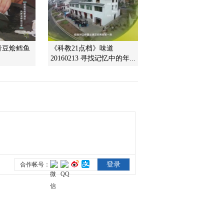
2017-12-31 00:29:02
《味道》 20171230 地道
青豆烩鳕鱼
《科教21点档》味道
风味（四）
20160213 寻找记忆中的年...
2017-12-30 13:19:04
《味道》 20171228 味自
田园来（四）
2017-12-28 23:21:00
《味道》 20171226 味自
田园来（二）什么是古镇
上传世已久的经典菜肴？
2017-12-26 22:33:00
《味道》 20171225 味自
田园来（一）寻找藏身民
间的烹饪秘笈