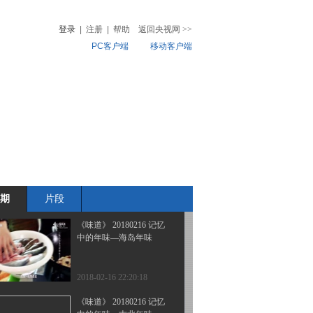
中的年味—襄阳年味
登录
|
注册
|
帮助
返回央视网
>>
PC客户端
移动客户端
2018-02-20 23:22:21
《味道》 20180218 记忆
音
热榜
中的年味—慈溪年味
微视频
儿
音乐
体育赛事
农业农村
2018-02-18 22:32:19
《味道》 20180217 记忆
中的年味—龙游年味
期
片段
2018-02-17 22:28:18
《味道》 20180216 记忆
中的年味—海岛年味
2018-02-16 22:20:18
《味道》 20180216 记忆