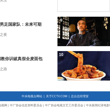
关注
9
7男足国家队：未来可期
之夜
10
招教你识破真假全麦面包
之路
中央电视台网站
|
关于CCTV.COM
|
总台总经理室
电视网
|
中广协会信息资料委员会
|
中广协会电视文艺工作委员会
|
中央新闻纪录电影