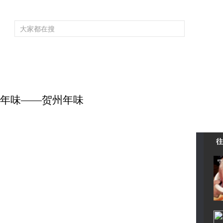
频道大全
栏目大全
片库
4K专区
听
育
电影
国防军事
电视剧
纪录
科教
戏曲
社会与法
少
忆中的年味——贺州年味
往