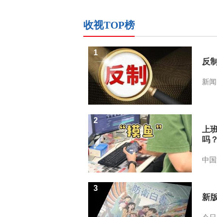
收视TOP榜
1
反
新闻
2
上
吗
中国
3
新