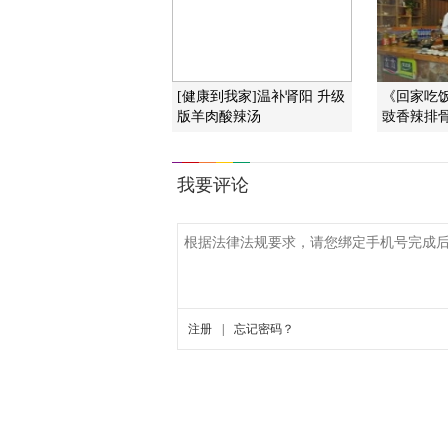
[健康到我家]温补肾阳 升级
《回家吃饭》
版羊肉酸辣汤
豉香辣排骨