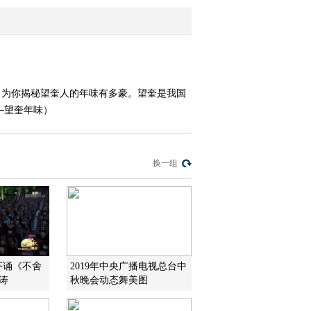
2018-02-12 22:42:14
《味道》 20180102 地道
风味（四）
。为你揭秘望奎人的年味有多豪。望奎是我国
—望奎年味）
2018-01-02 23:09:05
《味道》 20180101 地道
风味（三）
换一组
2018-01-01 22:29:04
《味道》 20171230 地道
风味（一）
2017-12-31 00:29:02
]齐诵《不舍
2019年中央广播电视总台中
涛
秋晚会动态舞美图
《味道》 20171230 地道
风味（四）