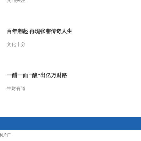
共同关注
2017-10-31 00:22:08
《味道》 20171030 我的
中国味（一）
百年潮起 再现张謇传奇人生
2017-10-30 11:52:10
文化十分
《味道》 20171026 匠心
独“道”——寻找开江人
的“命根子”味道
一醋一面 “酸”出亿万财路
2017-10-26 23:24:05
生财有道
《味道》 20171025 匠心
独“道”——什么味道能入
选海门状元宴
2017-10-25 23:16:04
《味道》 20171024 匠心
独“道”——寻找韩城人执
着坚守的老味道
制片厂