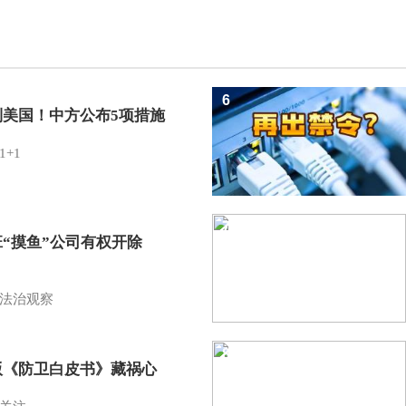
6
制美国！中方公布5项措施
1+1
7
班“摸鱼”公司有权开除
？
法治观察
8
版《防卫白皮书》藏祸心