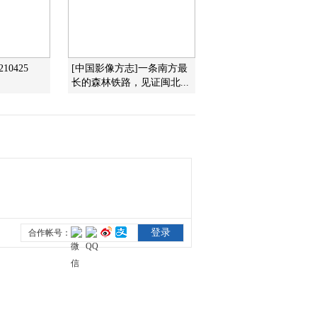
2017-12-30 13:19:04
《味道》 20171228 味自
10425
[中国影像方志]一条南方最
田园来（四）
长的森林铁路，见证闽北...
2017-12-28 23:21:00
《味道》 20171226 味自
田园来（二）什么是古镇
上传世已久的经典菜肴？
2017-12-26 22:33:00
《味道》 20171225 味自
田园来（一）寻找藏身民
间的烹饪秘笈
2017-12-25 22:46:58
《味道》 20171102 老城
新味道（四）