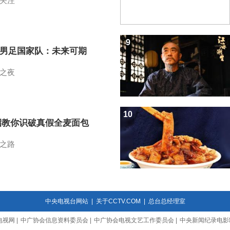
关注
9
7男足国家队：未来可期
之夜
10
招教你识破真假全麦面包
之路
中央电视台网站
|
关于CCTV.COM
|
总台总经理室
电视网
|
中广协会信息资料委员会
|
中广协会电视文艺工作委员会
|
中央新闻纪录电影