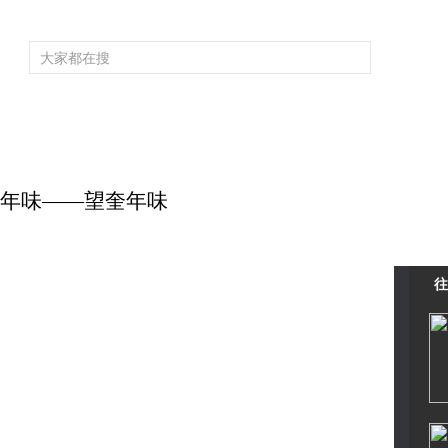
频道大全
栏目大全
片库
4K专区
听
育
电影
国防军事
电视剧
纪录
科教
戏曲
社会与法
少
忆中的年味——望奎年味
往