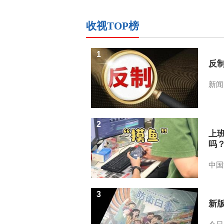
收视TOP榜
1
反
新闻
2
上
吗
中国
3
新