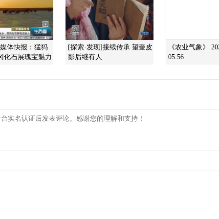
全媒体快报：猛犸
[探索·发现]接续传承 望奎皮
《农业气象》 202
青冈化石展瑰宝魅力
影后继有人
05:56