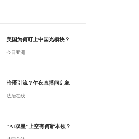
2017-11-02 22:42:11
《味道》 20171101 老城
新味道（三）
美国为何盯上中国光模块？
2017-11-01 23:00:10
今日亚洲
《味道》 20171031 老城
新味道（二）
2017-11-01 00:14:09
暗语引流？午夜直播间乱象
《味道》 20171031 我的
法治在线
中国味（三）
2017-10-31 12:04:11
《味道》 20171030 老城
“AI双星”上空有何新本领？
新味道（一）