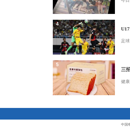
今日
4
U1
足球
5
三
健康
中国