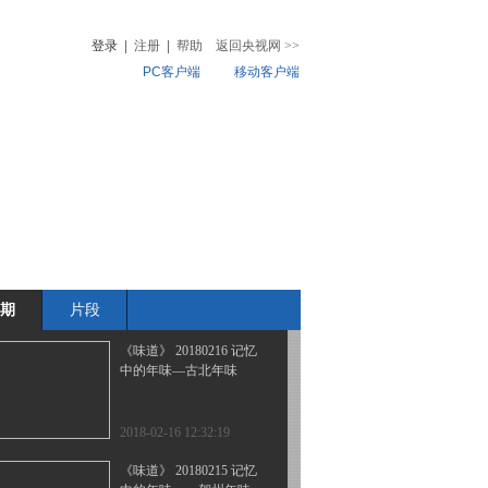
中的年味—慈溪年味
登录
|
注册
|
帮助
返回央视网
>>
PC客户端
移动客户端
2018-02-18 22:32:19
《味道》 20180217 记忆
音
热榜
中的年味—龙游年味
微视频
儿
音乐
体育赛事
农业农村
2018-02-17 22:28:18
《味道》 20180216 记忆
中的年味—海岛年味
期
片段
2018-02-16 22:20:18
《味道》 20180216 记忆
中的年味—古北年味
2018-02-16 12:32:19
《味道》 20180215 记忆