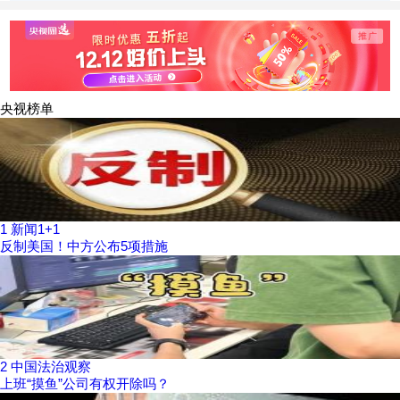
境”接力赛 中国代
条件贴
表队夺冠
央视榜单
1
新闻1+1
反制美国！中方公布5项措施
2
中国法治观察
上班“摸鱼”公司有权开除吗？