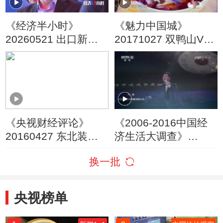
《经济半小时》
《魅力中国城》
20260521 出口新爆
20171027 双鸭山VS
款：海上巨无霸排队
韩城
出海
《央视财经评论》
《2006-2016中国经
20160427 东北装备
济生活大调查》
如何“装备中国” 走向
20160307
换一批
世界？
央视榜单