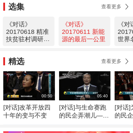
选集
查看更多
《对话》
《对话》
《对
20170618 精准
20170611 新能
201
扶贫驻村调研一
源的最后一公里
世界
月间
精选
查看更多
00:50
05:40
[对话]改革开放四
[对话]与生命赛跑
[对话
十年的变与不变
的民企弄潮儿——
的民
徐冠巨
李书