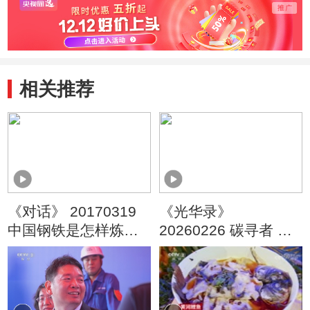
相关推荐
《对话》 20170319
《光华录》
中国钢铁是怎样炼成
20260226 碳寻者 华
的
为兆瓦超充发力 开启
绿色物流新纪元