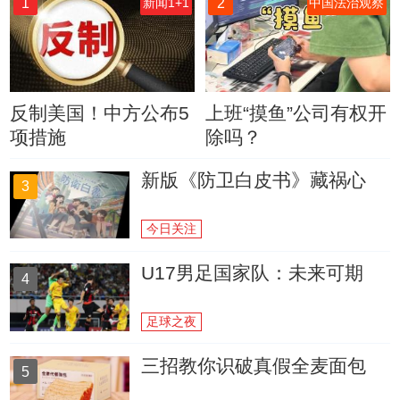
1
2
新闻1+1
中国法治观察
反制美国！中方公布5
上班“摸鱼”公司有权开
项措施
除吗？
新版《防卫白皮书》藏祸心
3
今日关注
U17男足国家队：未来可期
4
足球之夜
三招教你识破真假全麦面包
5