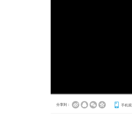
加
载
/
完
成
:
0%
分享到：
手机观