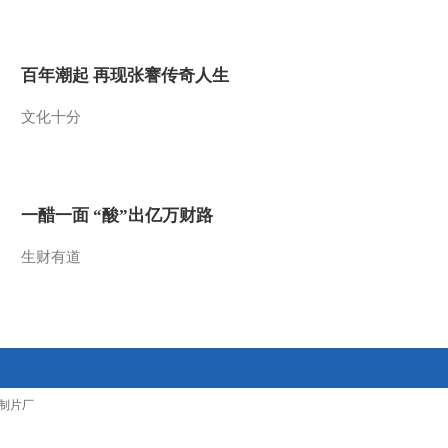
2016-06-28 10:33:09
[小小智慧树]跳跳盒：上
百年潮起 再现张謇传奇人生
面和下面
文化十分
2016-06-28 10:28:09
[小小智慧树]你太棒了：
种胡萝卜花
一醋一面 “酸”出亿万财路
2016-06-28 10:26:00
生财有道
[小小智慧树]歌曲《我爱
你》
2016-06-28 10:24:09
[小小智慧树]开场歌舞
制片厂
《一起跳舞吧》