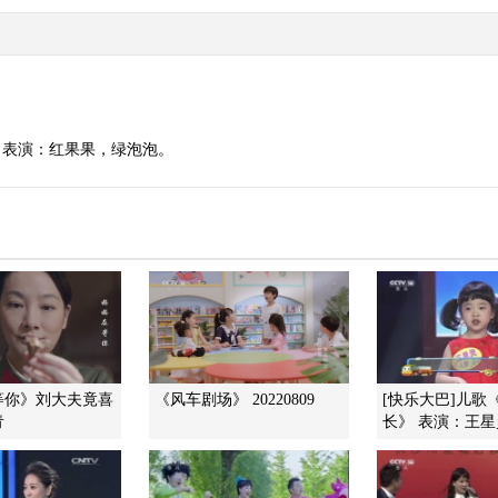
，表演：红果果，绿泡泡。
等你》刘大夫竟喜
《风车剧场》 20220809
[快乐大巴]儿歌
青
长》 表演：王星