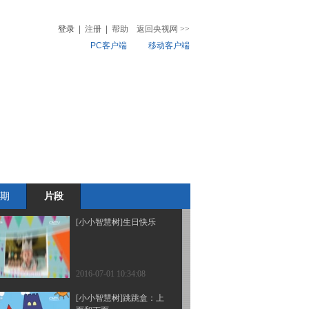
你》
登录
|
注册
|
帮助
返回央视网
>>
PC客户端
移动客户端
2016-07-04 11:10:08
[小小智慧树]开场歌舞
音
热榜
《你好》
微视频
儿
音乐
体育赛事
农业农村
2016-07-04 11:10:08
[小小智慧树]歌曲《再见
歌》
期
片段
2016-07-01 10:35:10
[小小智慧树]生日快乐
2016-07-01 10:34:08
[小小智慧树]跳跳盒：上