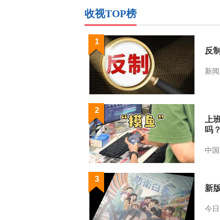
收视TOP榜
1
反
新闻
2
上
吗
中国
3
新
今日