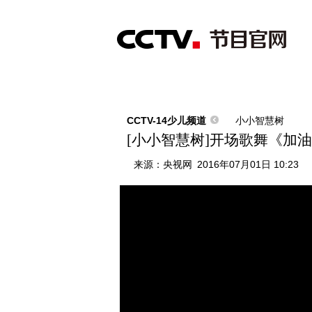
首页
直播
节目单
综合
新闻
财经
综艺
中文国际
体
CCTV-14少儿频道
小小智慧树
[小小智慧树]开场歌舞《加
来源：
央视网
2016年07月01日 10:23