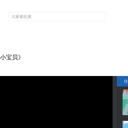
频道大全
栏目大全
片库
4K专区
听
育
电影
国防军事
电视剧
纪录
科教
戏曲
社会与法
少
油小宝贝》
往