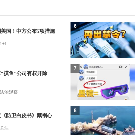
6
制美国！中方公布5项措施
1+1
7
班“摸鱼”公司有权开除
？
法治观察
8
版《防卫白皮书》藏祸心
关注