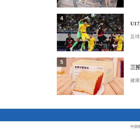
4
U1
足球
5
三
健康
中国