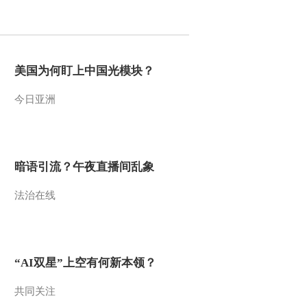
2016-06-29 10:44:08
[小小智慧树]开场歌舞
《公共汽车》
美国为何盯上中国光模块？
今日亚洲
2016-06-29 10:42:08
[小小智慧树]歌曲《再见
歌》
暗语引流？午夜直播间乱象
2016-06-28 10:34:09
法治在线
[小小智慧树]跳舞真开心
2016-06-28 10:33:10
“AI双星”上空有何新本领？
[小小智慧树]朋朋信箱：
桂正苏小朋友的来信
共同关注