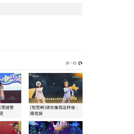
2016-06-30 11:44:09
[小小智慧树]朋朋信箱：
陈韦旭小朋友的来信
2016-06-30 11:44:09
[小小智慧树]当当当当：
换一组
帽子
2016-06-30 11:41:10
[小小智慧树]开场歌舞
《嘿嘿哈哈》
《黑猫警
[智慧树]请你像我这样做：
灵
睡觉操
2016-06-30 11:39:08
[小小智慧树]歌曲《再见
歌》