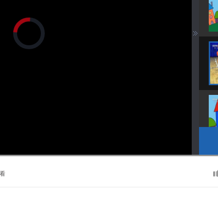
正
在
加
载
视
频
播
放
器。
播
画
静
放
质
音
速
(m)
度
看