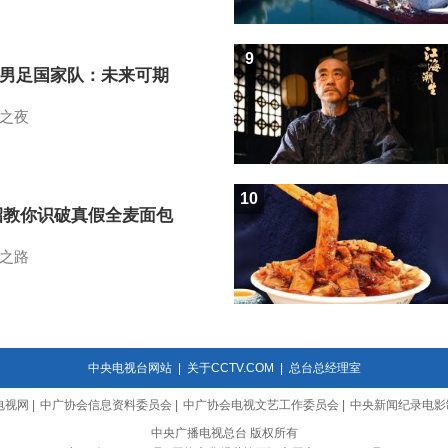
9
7男足国家队：未来可期
之夜
10
招教你识破真假全麦面包
之路
中央电视台网站
|
关于CCTV.COM
|
总台总经理室
电视网
|
中广协会信息资料委员会
|
中广协会电视文艺工作委员会
|
中央新闻纪录电影
中央广播电视总台 版权所有