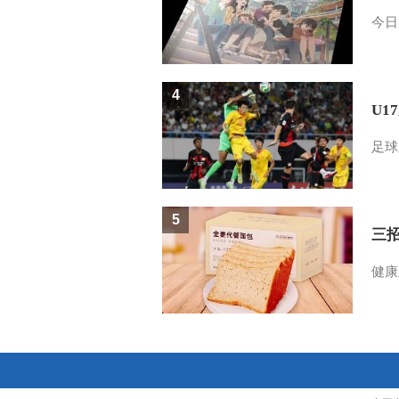
今日
4
U1
足球
5
三
健康