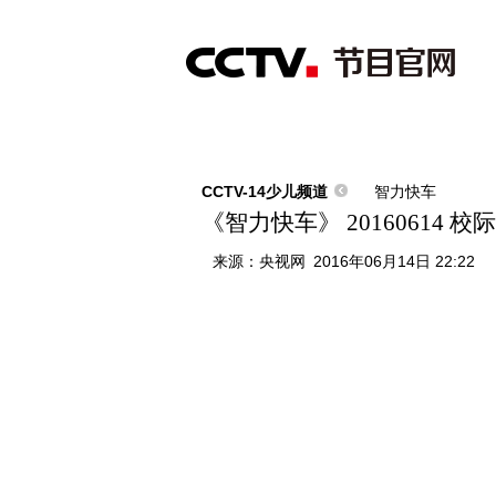
首页
直播
节目单
综合
新闻
财经
综艺
中文国际
体
CCTV-14少儿频道
智力快车
《智力快车》 20160614 
来源：
央视网
2016年06月14日 22:22