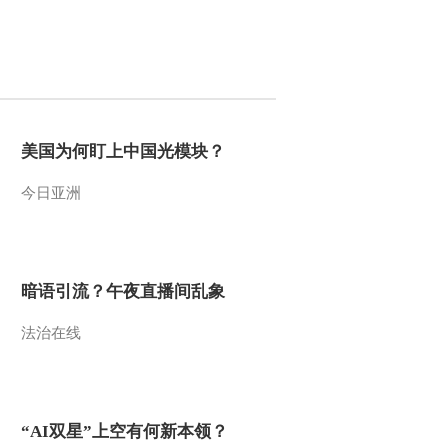
2016-03-29 22:42:17
《智力快车》 20160322
水果大战
2016-03-22 23:07:17
美国为何盯上中国光模块？
《智力快车》 20160315
今日亚洲
水果大战
2016-03-15 23:25:17
暗语引流？午夜直播间乱象
《智力快车》 20160308
水果大战
法治在线
2016-03-08 23:15:16
《智力快车》 20160301
水果大战
“AI双星”上空有何新本领？