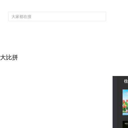
频道大全
栏目大全
片库
4K专区
听
育
电影
国防军事
电视剧
纪录
科教
戏曲
社会与法
少
校际大比拼
往