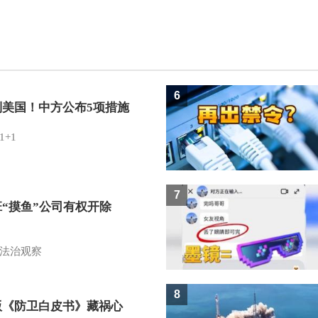
6
制美国！中方公布5项措施
1+1
7
班“摸鱼”公司有权开除
？
法治观察
8
版《防卫白皮书》藏祸心