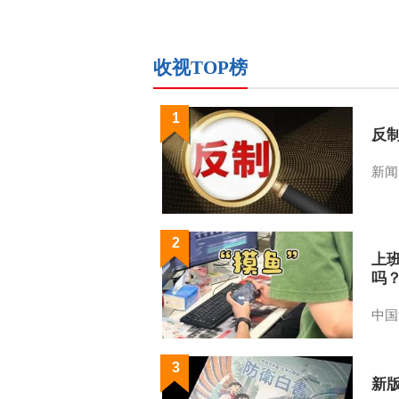
收视TOP榜
1
反
新闻
2
上
吗
中国
3
新