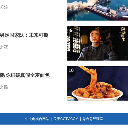
关注
9
7男足国家队：未来可期
之夜
10
招教你识破真假全麦面包
之路
中央电视台网站
|
关于CCTV.COM
|
总台总经理室