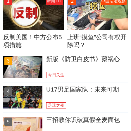
1
2
新闻1+1
中国法治观察
反制美国！中方公布5
上班“摸鱼”公司有权开
项措施
除吗？
新版《防卫白皮书》藏祸心
3
今日关注
U17男足国家队：未来可期
4
足球之夜
三招教你识破真假全麦面包
5