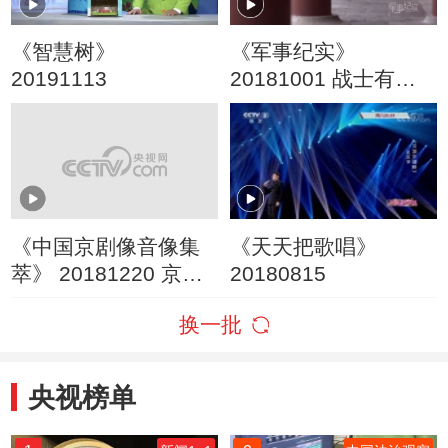
《智慧树》
《军事纪实》
20191113
20181001 战士有颗
忠诚的心① 为国筑梦
《中国京剧像音像集
《天天把歌唱》
萃》 20181220 京剧
20180815
《挑滑车》
换一批
央视榜单