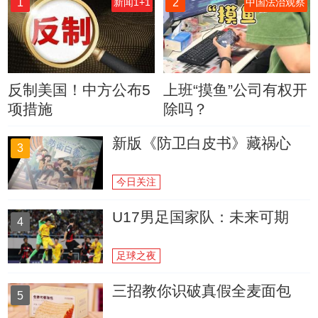
1
2
新闻1+1
中国法治观察
反制美国！中方公布5
上班“摸鱼”公司有权开
项措施
除吗？
新版《防卫白皮书》藏祸心
3
今日关注
U17男足国家队：未来可期
4
足球之夜
三招教你识破真假全麦面包
5