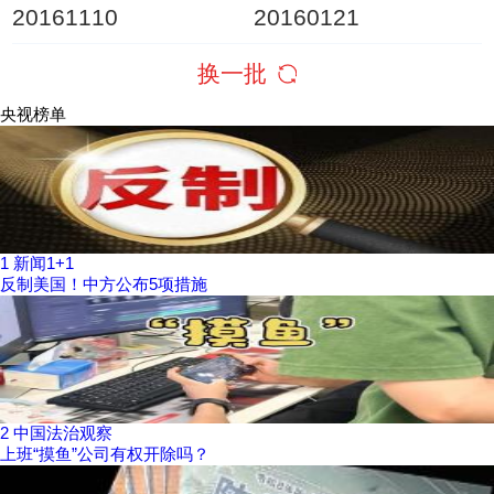
20161110
20160121
换一批
央视榜单
1
新闻1+1
反制美国！中方公布5项措施
2
中国法治观察
上班“摸鱼”公司有权开除吗？