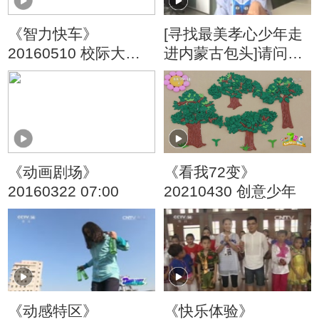
《智力快车》
[寻找最美孝心少年走
20160510 校际大比
进内蒙古包头]请问陈
拼
怡姐姐：你喜欢唱歌
吗？
《动画剧场》
《看我72变》
20160322 07:00
20210430 创意少年
《动感特区》
《快乐体验》