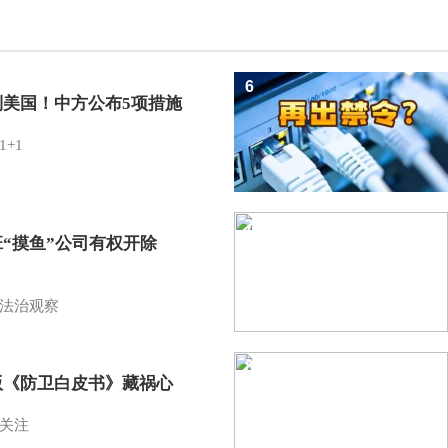
6
制美国！中方公布5项措施
1+1
7
班“摸鱼”公司有权开除
？
法治观察
8
版《防卫白皮书》藏祸心
关注