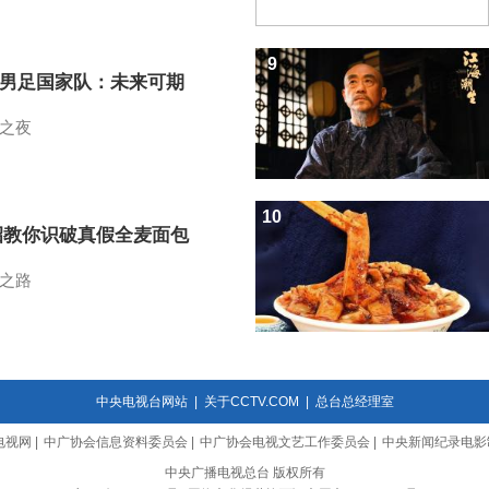
9
7男足国家队：未来可期
之夜
10
招教你识破真假全麦面包
之路
中央电视台网站
|
关于CCTV.COM
|
总台总经理室
电视网
|
中广协会信息资料委员会
|
中广协会电视文艺工作委员会
|
中央新闻纪录电影
中央广播电视总台 版权所有