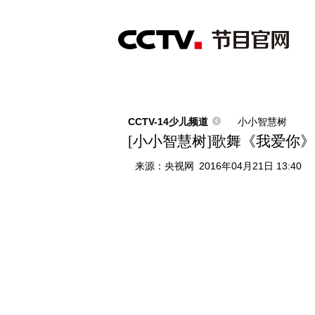
首页
直播
节目单
综合
新闻
财经
综艺
中文国际
体
CCTV-14少儿频道
小小智慧树
[小小智慧树]歌舞《我爱你》
来源：
央视网
2016年04月21日 13:40