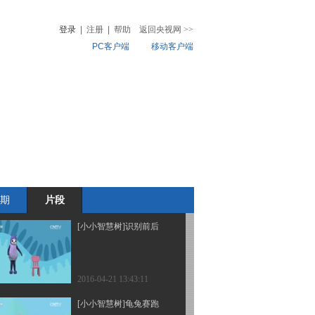
来信
登录
|
注册
|
帮助
返回央视网
>>
PC客户端
移动客户端
2016-04-21 13:45:11
[小小智慧树]歌舞《再见
音
热榜
歌》
微视频
儿
音乐
体育赛事
农业农村
2016-04-21 13:45:11
[小小智慧树]跳舞真开
心：儿童瑜伽
期
片段
2016-04-21 13:45:11
[小小智慧树]识别前后
2016-04-21 13:43:11
[小小智慧树]龟兔赛跑