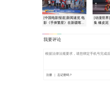
[中国电影报道]新闻速览 电
[动漫世界
影《手捧繁星》在新疆喀...
集 橡皮泥