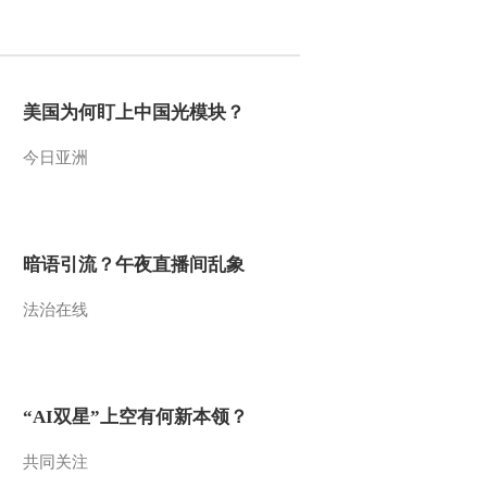
2016-04-19 13:14:29
[小小智慧树]跳舞真开
心：儿童瑜伽
美国为何盯上中国光模块？
今日亚洲
2016-04-19 13:10:11
[小小智慧树]老鹰捉小鸡
暗语引流？午夜直播间乱象
2016-04-19 13:08:11
法治在线
[小小智慧树]龟兔赛跑
2016-04-19 13:07:10
“AI双星”上空有何新本领？
[小小智慧树]识别前后
共同关注