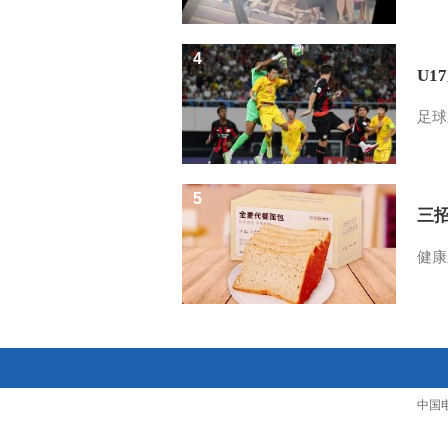
4
U1
足球
5
三
健康
中国