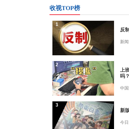
收视TOP榜
1
反
新闻
2
上
吗
中国
3
新
今日