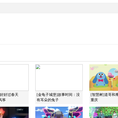
]好好过春天
[金龟子城堡]故事时间：没
[智慧树]道哥和
风筝
有耳朵的兔子
重庆