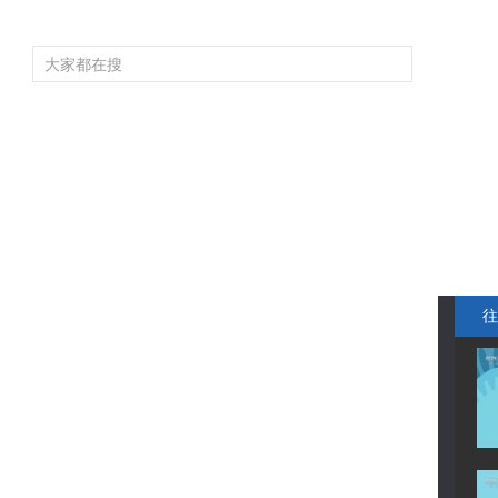
频道大全
栏目大全
片库
4K专区
听
育
电影
国防军事
电视剧
纪录
科教
戏曲
社会与法
少
往