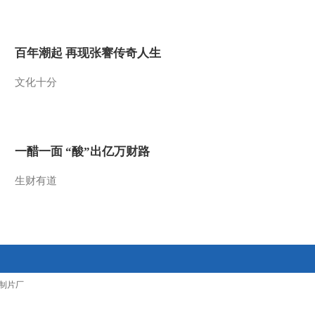
2016-04-19 13:06:09
[小小智慧树]三角形拼小
百年潮起 再现张謇传奇人生
鱼
文化十分
2016-04-19 13:00:10
[小小智慧树]歌舞《我爱
你》
一醋一面 “酸”出亿万财路
2016-04-19 12:59:10
生财有道
[小小智慧树]开场歌舞
《一起跳舞吧》
2016-04-19 12:48:09
[小小智慧树]朋朋信箱：
制片厂
李可贞小朋友的来信