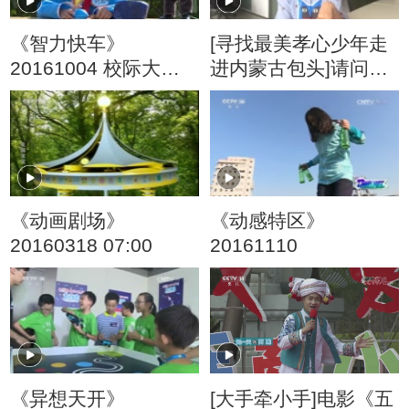
《智力快车》
[寻找最美孝心少年走
20161004 校际大比
进内蒙古包头]请问陈
拼
怡姐姐：你喜欢唱歌
吗？
《动画剧场》
《动感特区》
20160318 07:00
20161110
《异想天开》
[大手牵小手]电影《五