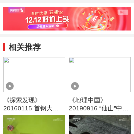
木雕的制作环节
塑模的过程
如何
后的
相关推荐
《探索发现》
《地理中国》
20160115 首钢大搬
20190916 “仙山”中的
迁 第四集 巨人之梦
秘密·茅山绝景