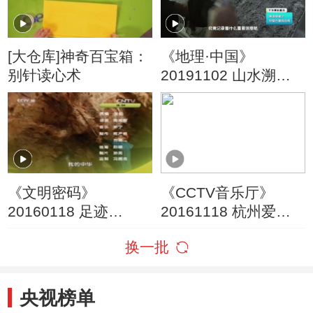
[大仓库]神奇百宝箱：
《地理·中国》
别针读心术
20191102 山水溯名·
沁河铁堡
《文明密码》
《CCTV音乐厅》
20160118 足迹
20161118 杭州爱乐
2015（下）
乐团2016-2017音乐
换一批
季开幕式音乐会
央视榜单