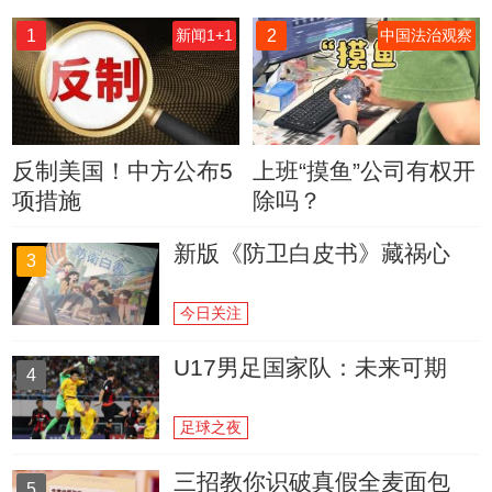
1
2
新闻1+1
中国法治观察
反制美国！中方公布5
上班“摸鱼”公司有权开
项措施
除吗？
新版《防卫白皮书》藏祸心
3
今日关注
U17男足国家队：未来可期
4
足球之夜
三招教你识破真假全麦面包
5