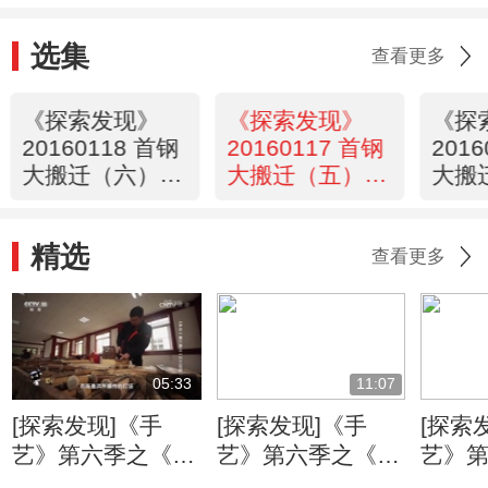
选集
查看更多
《探索发现》
《探索发现》
《探
20160118 首钢
20160117 首钢
201
大搬迁（六）
大搬迁（五）
大搬
飞越未来
十年洗礼
巨人
精选
查看更多
05:33
11:07
[探索发现]《手
[探索发现]《手
[探索
艺》第六季之《万
艺》第六季之《姑
艺》
工花轿》：朱金漆
苏铜艺》 失蜡法
苏铜艺