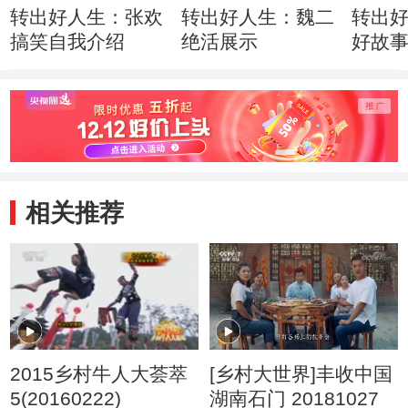
转出好人生：张欢
转出好人生：魏二
转出
搞笑自我介绍
绝活展示
好故
生 5月
相关推荐
2015乡村牛人大荟萃
[乡村大世界]丰收中国
5(20160222)
湖南石门 20181027