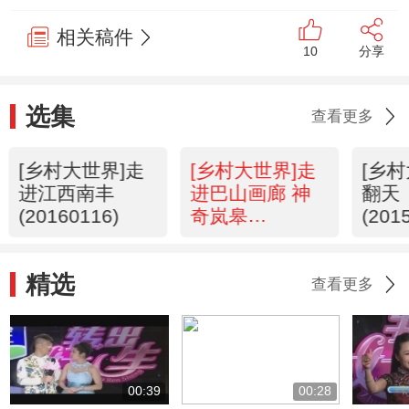
相关稿件
10
分享
选集
查看更多
[乡村大世界]走
[乡村大世界]走
[乡
进江西南丰
进巴山画廊 神
翻天
(20160116)
奇岚皋
(201
(20160109)
精选
查看更多
00:39
00:28