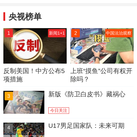
央视榜单
1
2
新闻1+1
中国法治观察
反制美国！中方公布5
上班“摸鱼”公司有权开
项措施
除吗？
新版《防卫白皮书》藏祸心
3
今日关注
U17男足国家队：未来可期
4