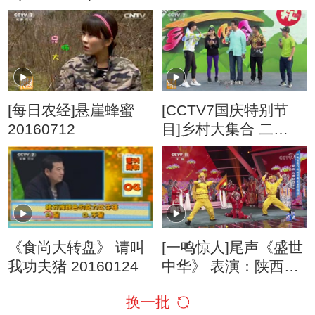
[每日农经]悬崖蜂蜜
[CCTV7国庆特别节
20160712
目]乡村大集合 二
20161002
《食尚大转盘》 请叫
[一鸣惊人]尾声《盛世
我功夫猪 20160124
中华》 表演：陕西省
西安市周至青年秦腔
换一批
剧团