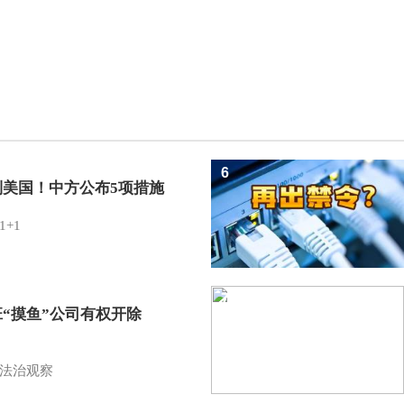
6
制美国！中方公布5项措施
1+1
7
班“摸鱼”公司有权开除
？
法治观察