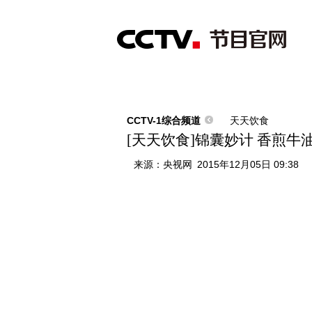
首页
直播
节目单
综合
新闻
财经
综艺
中文国际
体
CCTV-1综合频道
天天饮食
[天天饮食]锦囊妙计 香煎牛
来源：
央视网
2015年12月05日 09:38