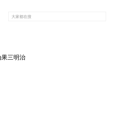
频道大全
栏目大全
片库
4K专区
听
育
电影
国防军事
电视剧
纪录
科教
戏曲
社会与法
少
油果三明治