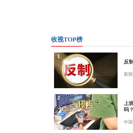
收视TOP榜
1
反
新闻
2
上
吗
中国