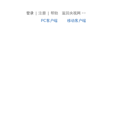
登录
|
注册
|
帮助
返回央视网
>>
PC客户端
移动客户端
音
热榜
微视频
儿
音乐
体育赛事
农业农村