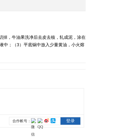
切掉，牛油果洗净后去皮去核，轧成泥，涂在
液中；（3）平底锅中放入少量黄油，小火熔