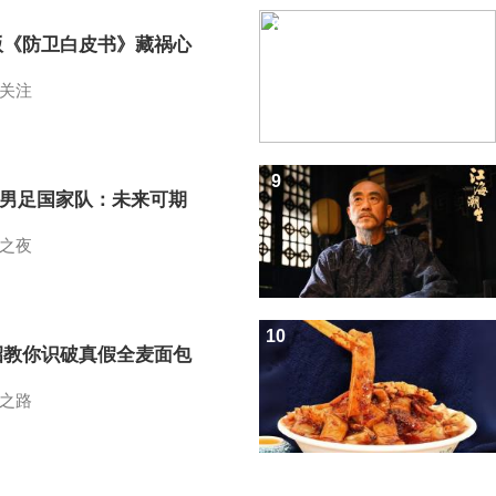
8
版《防卫白皮书》藏祸心
关注
9
7男足国家队：未来可期
之夜
10
招教你识破真假全麦面包
之路