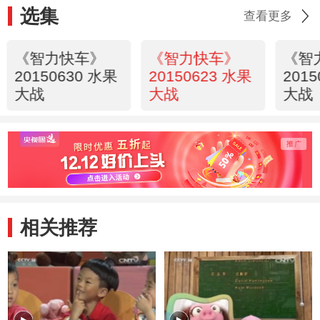
选集
查看更多
《智力快车》
《智力快车》
《智
20150630 水果
20150623 水果
201
大战
大战
大战
相关推荐