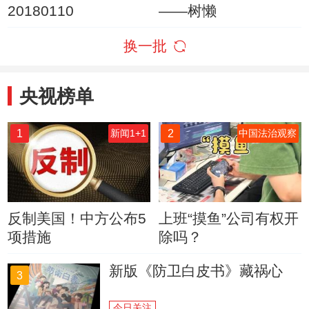
20180110
——树懒
换一批
央视榜单
1
2
新闻1+1
中国法治观察
反制美国！中方公布5
上班“摸鱼”公司有权开
项措施
除吗？
新版《防卫白皮书》藏祸心
3
今日关注