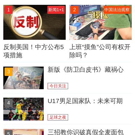
1
2
新闻1+1
中国法治观察
反制美国！中方公布5
上班“摸鱼”公司有权开
项措施
除吗？
新版《防卫白皮书》藏祸心
3
今日关注
U17男足国家队：未来可期
4
足球之夜
三招教你识破真假全麦面包
5