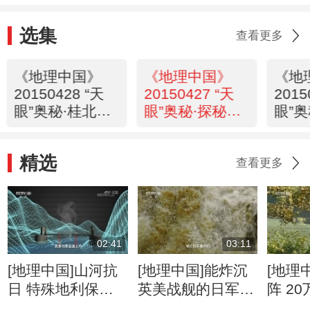
选集
查看更多
《地理中国》
《地理中国》
《地
20150428 “天
20150427 “天
2015
眼”奥秘·桂北奇
眼”奥秘·探秘雨
眼”
坑
补鲁
石围
精选
查看更多
02:41
03:11
[地理中国]山河抗
[地理中国]能炸沉
[地理
日 特殊地利保护
英美战舰的日军为
阵 2
抗日生命线
何炸不断惠通桥
日战