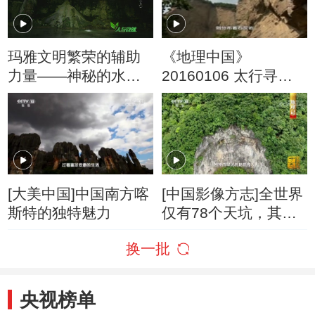
玛雅文明繁荣的辅助
《地理中国》
力量——神秘的水下
20160106 太行寻奇·
洞穴：天坑
井陉古村（下）
[大美中国]中国南方喀
[中国影像方志]全世界
斯特的独特魅力
仅有78个天坑，其中
2/3在中国，1/3就在
换一批
这里
央视榜单