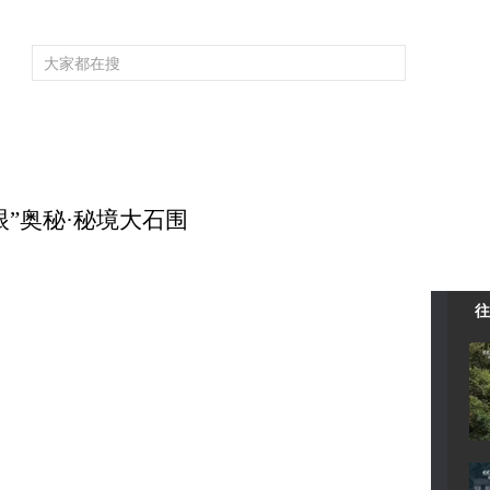
频道大全
栏目大全
片库
4K专区
听
育
电影
国防军事
电视剧
纪录
科教
戏曲
社会与法
少
天眼”奥秘·秘境大石围
往