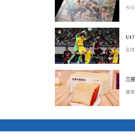
今日
4
U1
足球
5
三
健康