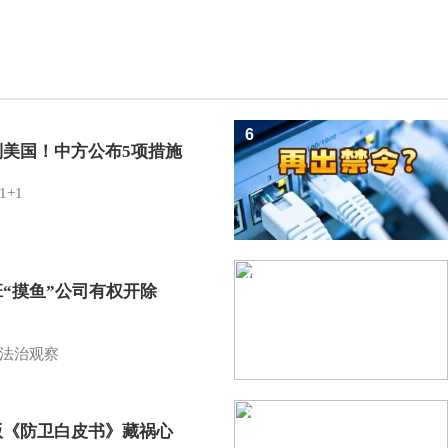
6
制美国！中方公布5项措施
1+1
7
班“摸鱼”公司有权开除
？
法治观察
8
版《防卫白皮书》藏祸心