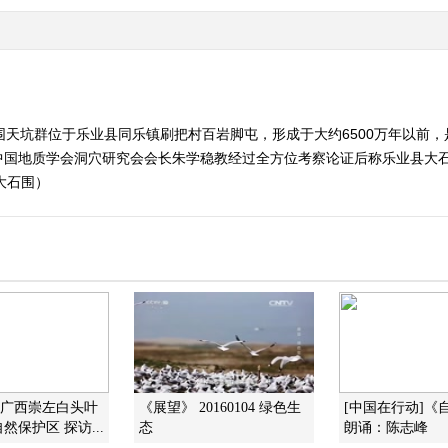
围天坑群位于乐业县同乐镇刷把村百岩脚屯，形成于大约6500万年以前
国地质学会洞穴研究会会长朱学稳教经过全方位考察论证后称乐业县大石围
境大石围）
]广西崇左白头叶
《展望》 20160104 绿色生
[中国在行动]《
然保护区 探访...
态
朗诵：陈志峰