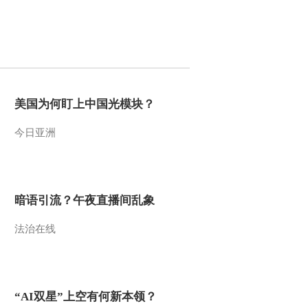
2015-04-15 19:23:17
《地理中国》 20150414
洞中奇物
2015-04-14 18:49:17
美国为何盯上中国光模块？
《地理中国》海岸奇闻
今日亚洲
20150414
2015-04-14 12:24:09
暗语引流？午夜直播间乱象
《地理中国》峡谷惊雷
20150413
法治在线
2015-04-13 18:42:13
《地理中国》 20150412
天书奇谭（下）
“AI双星”上空有何新本领？