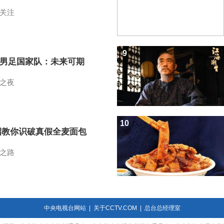
关注
9
7男足国家队：未来可期
之夜
10
招教你识破真假全麦面包
之路
中央电视台网站
|
关于CCTV.COM
|
总台总经理室