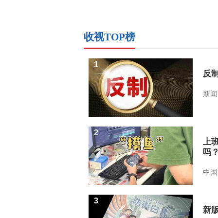
收视TOP榜
1
反
新闻
2
上
吗
中国
3
新