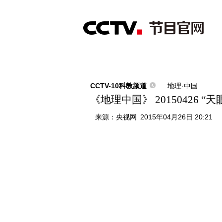
首页
直播
节目单
综合
新闻
财经
综艺
中文国际
体
CCTV-10科教频道
地理·中国
《地理中国》 20150426 “
来源：
央视网
2015年04月26日 20:21