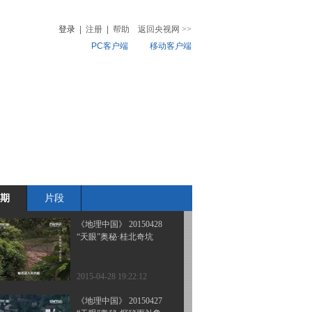
“天眼”奥秘·勇探“野人
井”（上）
登录
|
注册
|
帮助
返回央视网
>>
PC客户端
移动客户端
2015-05-01 18:57:16
《地理中国》 20150430
音
热榜
“天眼”奥秘·雨林仙草
微视频
儿
音乐
体育赛事
农业农村
2015-04-30 19:08:16
《地理中国》 “天眼”奥秘
·琼岛谷地 20150429
期
片段
2015-04-29 20:50:18
《地理中国》 20150428
“天眼”奥秘·桂北奇坑
2015-04-28 19:22:12
《地理中国》 20150427