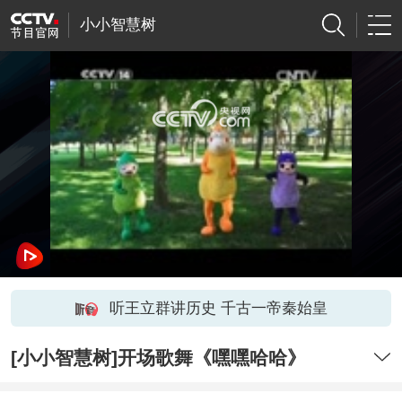
小小智慧树
网络开小差了，请稍后再试
听王立群讲历史 千古一帝秦始皇
[小小智慧树]开场歌舞《嘿嘿哈哈》