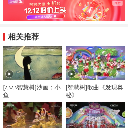
相关推荐
[小小智慧树]沙画：小
[智慧树]歌曲《发现奥
鱼
秘》