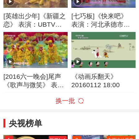
[英雄出少年]《新疆之
[七巧板]《快来吧》
恋》 表演：UBTV小
表演：河北承德市围
主播河北廊坊大城分
场政府幼儿园
中心
[2016六一晚会]尾声
《动画乐翻天》
《歌声与微笑》 表
20160112 18:00
演：银河少儿电视艺
换一批
术团等
央视榜单