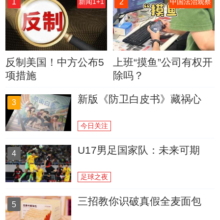
1
2
新闻1+1
中国法治观察
反制美国！中方公布5
上班“摸鱼”公司有权开
项措施
除吗？
新版《防卫白皮书》藏祸心
3
今日关注
U17男足国家队：未来可期
4
足球之夜
三招教你识破真假全麦面包
5