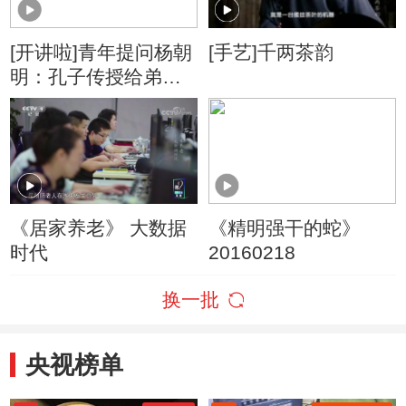
[开讲啦]青年提问杨朝
[手艺]千两茶韵
明：孔子传授给弟子
的锦囊妙计有哪些是
适合我的？
《居家养老》 大数据
《精明强干的蛇》
时代
20160218
换一批
央视榜单