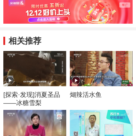
相关推荐
[探索·发现]消夏圣品
煳辣活水鱼
——冰糖雪梨