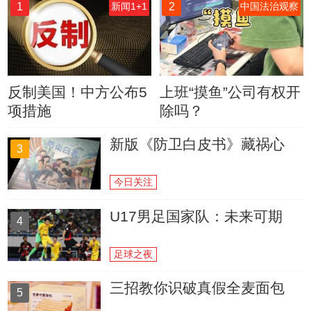
1
2
新闻1+1
中国法治观察
反制美国！中方公布5
上班“摸鱼”公司有权开
项措施
除吗？
新版《防卫白皮书》藏祸心
3
今日关注
U17男足国家队：未来可期
4
足球之夜
三招教你识破真假全麦面包
5