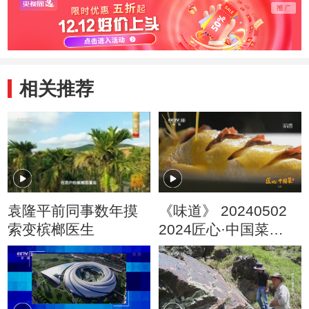
相关推荐
袁隆平前同事数年摸
《味道》 20240502
索变槟榔医生
2024匠心·中国菜
（2）