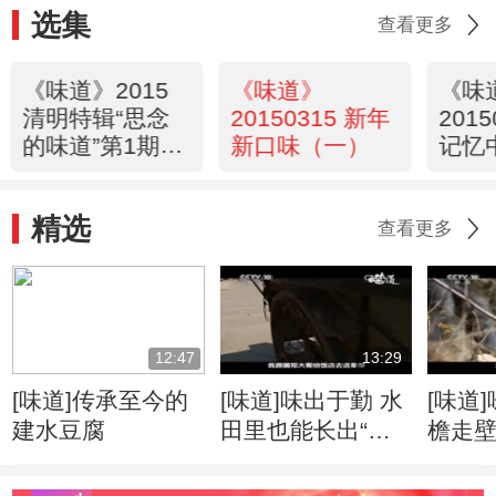
选集
查看更多
《味道》2015
《味道》
《味
清明特辑“思念
20150315 新年
201
的味道”第1期
新口味（一）
记忆
20150403
（九
精选
查看更多
12:47
13:29
[味道]传承至今的
[味道]味出于勤 水
[味道
建水豆腐
田里也能长出“象
檐走
牙”
韭菜