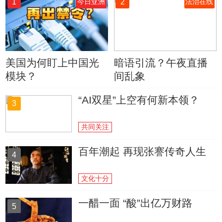
1
2
今日亚洲
法治在线
美国为何盯上中国光
暗语引流？午夜直播
模块？
间乱象
“AI双星”上空有何新本领？
3
共同关注
百年潮起 再现张謇传奇人生
4
文化十分
一醋一面 “酸”出亿万财路
5