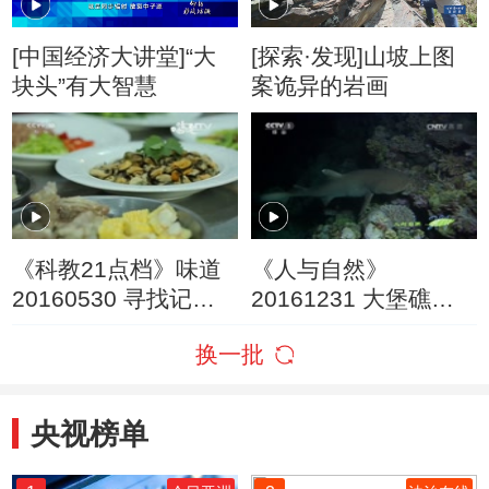
[中国经济大讲堂]“大
[探索·发现]山坡上图
块头”有大智慧
案诡异的岩画
《科教21点档》味道
《人与自然》
20160530 寻找记忆
20161231 大堡礁—
中的年味（三）
大自然的奇迹（下）
换一批
央视榜单