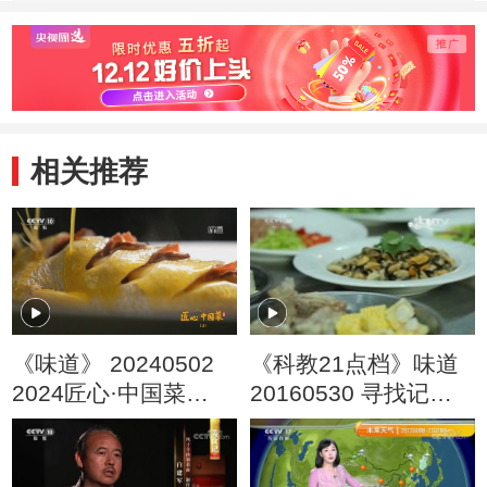
南腾冲
大理
相关推荐
《味道》 20240502
《科教21点档》味道
2024匠心·中国菜
20160530 寻找记忆
（2）
中的年味（三）