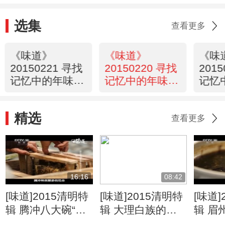
选集
查看更多
《味道》
《味道》
《味
20150221 寻找
20150220 寻找
201
记忆中的年味
记忆中的年味
记忆
（四）
（三）
（二
精选
查看更多
16:16
08:42
[味道]2015清明特
[味道]2015清明特
[味道]
辑 腾冲八大碗“重
辑 大理白族的猪
辑 眉
头戏”蜂蜜肘子 云
肉美食生皮 云南
里的东