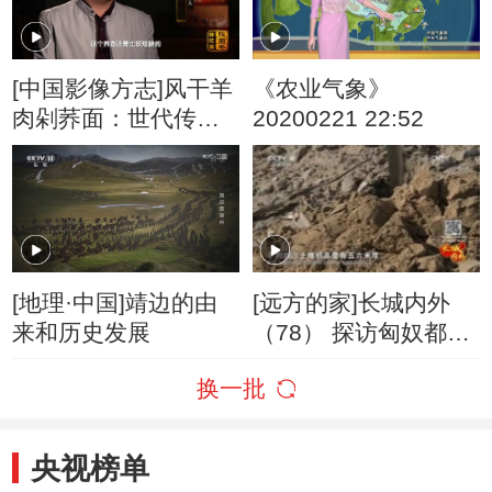
[中国影像方志]风干羊
《农业气象》
肉剁荞面：世代传承
20200221 22:52
的靖边舌尖美食
[地理·中国]靖边的由
[远方的家]长城内外
来和历史发展
（78） 探访匈奴都
城：统万城
换一批
央视榜单