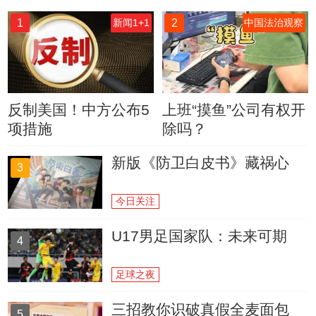
1
2
新闻1+1
中国法治观察
反制美国！中方公布5
上班“摸鱼”公司有权开
项措施
除吗？
新版《防卫白皮书》藏祸心
3
今日关注
U17男足国家队：未来可期
4
足球之夜
三招教你识破真假全麦面包
5