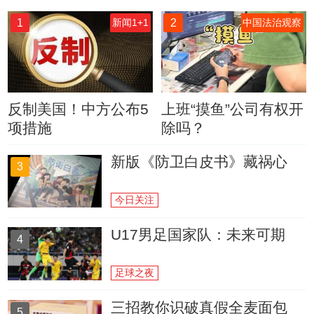
1
2
新闻1+1
中国法治观察
反制美国！中方公布5
上班“摸鱼”公司有权开
项措施
除吗？
新版《防卫白皮书》藏祸心
3
今日关注
U17男足国家队：未来可期
4
足球之夜
三招教你识破真假全麦面包
5