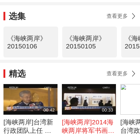
选集
查看更多
《海峡两岸》
《海峡两岸》
《海
20150106
20150105
2015
精选
查看更多
00:42
00:33
[海峡两岸]台湾新
[海峡两岸]2014海
[海峡两
行政团队上任 面
峡两岸将军书画展
台湾
临诸多难题
在厦门举办
系回