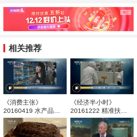
会”在
相关推荐
《消费主张》
《经济半小时》
20160419 水产品价
20161222 精准扶贫
格调查（二）
一年间：福建“山海协
作”谱新曲