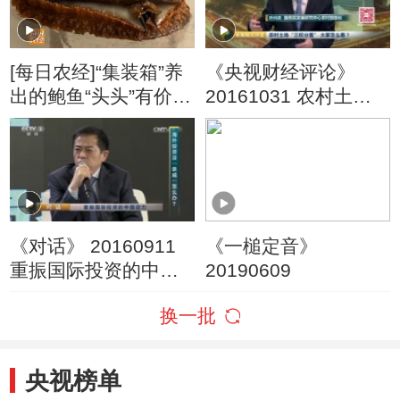
[每日农经]“集装箱”养
《央视财经评论》
出的鲍鱼“头头”有价
20161031 农村土
20160420
地“三权分置” 大家怎
么看？
《对话》 20160911
《一槌定音》
重振国际投资的中国
20190609
动力
换一批
央视榜单