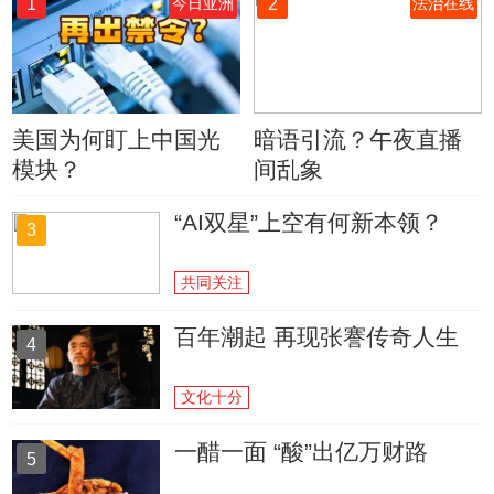
1
2
今日亚洲
法治在线
美国为何盯上中国光
暗语引流？午夜直播
模块？
间乱象
“AI双星”上空有何新本领？
3
共同关注
百年潮起 再现张謇传奇人生
4
文化十分
一醋一面 “酸”出亿万财路
5