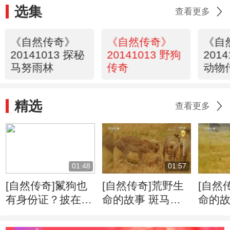
选集
查看更多
《自然传奇》
《自然传奇》
《自
20141013 探秘
20141013 野狗
201
马努雨林
传奇
动物
精选
查看更多
01:48
01:57
[自然传奇]鬣狗也
[自然传奇]荒野生
[自然
有身份证？披在身
命的故事 斑马牛
命的故
上绝无重复
羚的迁徙将给食肉
侵占
动物带来一场盛宴
千里