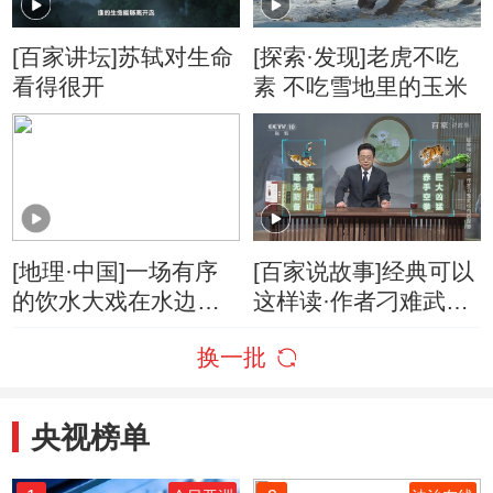
[百家讲坛]苏轼对生命
[探索·发现]老虎不吃
看得很开
素 不吃雪地里的玉米
[地理·中国]一场有序
[百家说故事]经典可以
的饮水大戏在水边上
这样读·作者刁难武松
演
有何深意
换一批
央视榜单