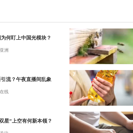
6
国为何盯上中国光模块？
亚洲
7
语引流？午夜直播间乱象
在线
8
I双星”上空有何新本领？