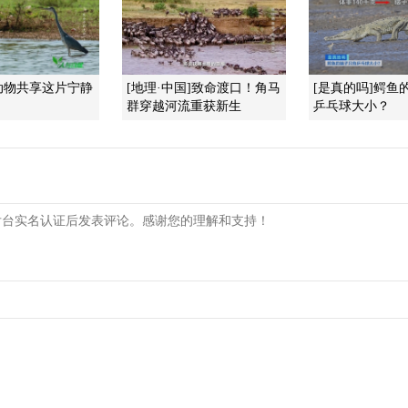
动物共享这片宁静
[地理·中国]致命渡口！角马
[是真的吗]鳄鱼
群穿越河流重获新生
乒乓球大小？