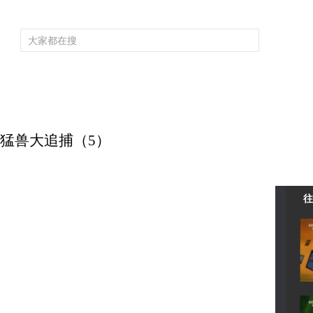
频道大全
栏目大全
片库
4K专区
听
育
电影
国防军事
电视剧
纪录
科教
戏曲
社会与法
少
危险猛兽大追捕（5）
往