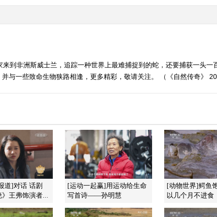
险家来到非洲斯威士兰，追踪一种世界上最难捕捉到的蛇，还要捕获一头一
与一些致命生物狭路相逢，更多精彩，敬请关注。 （《自然传奇》 2014
报道]对话 话剧
[运动一起赢]用运动给生命
[动物世界]鳄鱼
》王弗饰演者...
写首诗——孙明慧
以几个月不进食