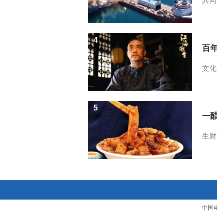
共同
4
百
文化
5
一醋
生财
中国