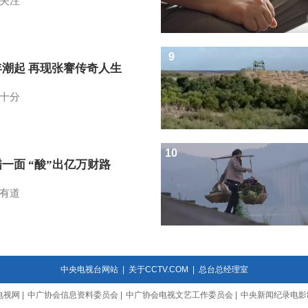
关注
9
年潮起 再现张謇传奇人生
十分
10
一面 “酸”出亿万财路
有道
中央电视台网站
|
关于CCTV.COM
|
总台总经理室
电视网
|
中广协会信息资料委员会
|
中广协会电视文艺工作委员会
|
中央新闻纪录电影