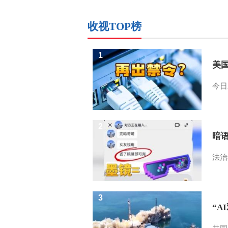
收视TOP榜
1
美
今日
2
暗
法治
3
“A