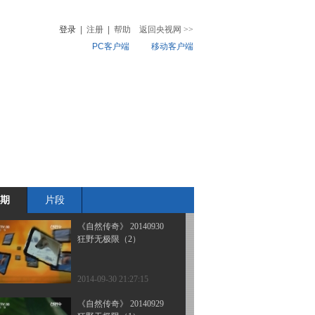
狂野无极限（5）
登录
|
注册
|
帮助
返回央视网
>>
PC客户端
移动客户端
2014-10-03 20:49:15
《自然传奇》 20141002
音
热榜
狂野无极限（4）
微视频
儿
音乐
体育赛事
农业农村
2014-10-02 20:54:15
《自然传奇》 20141001
狂野无极限（3）
期
片段
2014-10-01 21:07:16
《自然传奇》 20140930
狂野无极限（2）
2014-09-30 21:27:15
《自然传奇》 20140929