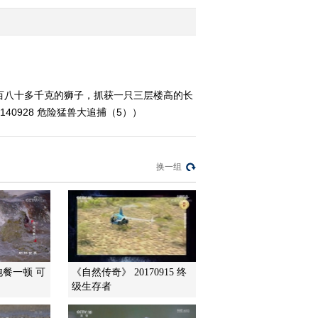
2014-09-25 16:04:12
《自然传奇》 20140924
生存之路
百八十多千克的狮子，抓获一只三层楼高的长
0928 危险猛兽大追捕（5））
2014-09-24 21:29:16
《自然传奇》 20140924
动物的智慧（下）
换一组
2014-09-24 15:56:12
《自然传奇》 20140923
亚洲毒蛇之王
2014-09-23 20:56:16
饱餐一顿 可
《自然传奇》 20170915 终
级生存者
《自然传奇》 20140923
动物的智慧（上）