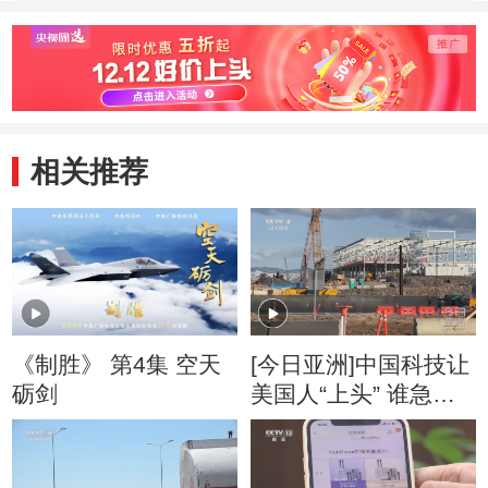
爷奶奶在一起
的“小妈妈”
远的牵
相关推荐
《制胜》 第4集 空天
[今日亚洲]中国科技让
砺剑
美国人“上头” 谁急
了？