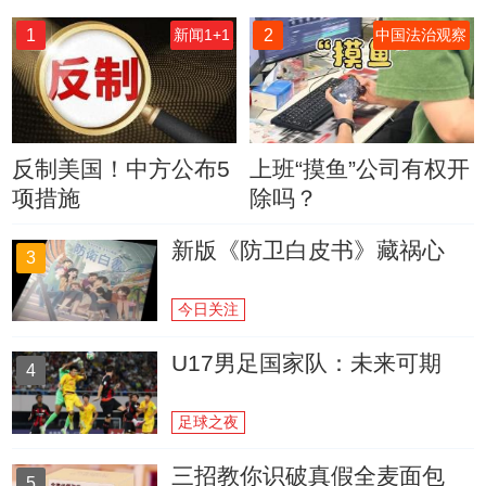
1
2
新闻1+1
中国法治观察
反制美国！中方公布5
上班“摸鱼”公司有权开
项措施
除吗？
新版《防卫白皮书》藏祸心
3
今日关注
U17男足国家队：未来可期
4
足球之夜
三招教你识破真假全麦面包
5