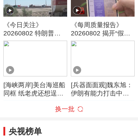
《今日关注》
《每周质量报告》
20260802 特朗普叫
20260802 揭开“假洋
停“最大规模”打击 伊
牌”的真面目
朗称摧毁美军F-35战
机
[海峡两岸]美台海巡船
[兵器面面观]魏东旭：
同框 纸老虎还想逞
伊朗有能力打击中东
威？
美军F-35部署基地
换一批
央视榜单