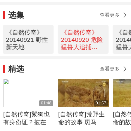
选集
查看更多
《自然传奇》
《自然传奇》
《自
20140921 野性
20140920 危险
201
新天地
猛兽大追捕
猛兽
（2）
（1
精选
查看更多
01:48
01:57
[自然传奇]鬣狗也
[自然传奇]荒野生
[自然
有身份证？披在身
命的故事 斑马牛
命的故
上绝无重复
羚的迁徙将给食肉
侵占