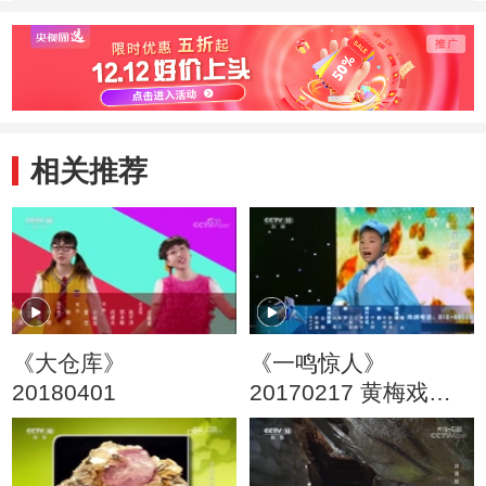
动物带来一场盛宴
千里
相关推荐
《大仓库》
《一鸣惊人》
20180401
20170217 黄梅戏名
家名票组团战 第二季
（三）