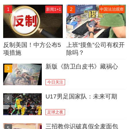
1
2
新闻1+1
中国法治观察
反制美国！中方公布5
上班“摸鱼”公司有权开
项措施
除吗？
新版《防卫白皮书》藏祸心
3
今日关注
U17男足国家队：未来可期
4
足球之夜
三招教你识破真假全麦面包
5