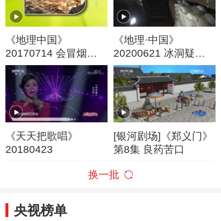
《地理中国》
《地理·中国》
20170714 会冒烟的
20200621 冰洞疑云
山坡
下
《天天把歌唱》
[银河剧场]《郑义门》
20180423
第8集 良药苦口
换一批
央视榜单