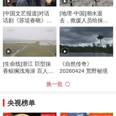
[中国文艺报道]对话
[地理·中国]潮水退
话剧《苏堤春晓》王
去，救援人员给抹香
弗饰演者苏青
鲸泼水维持生命体征
[生命线]浙江 巨型抹
《自然传奇》
香鲸搁浅海涂 百人20
20260424 荒野秘境
小时救援
换一批
央视榜单