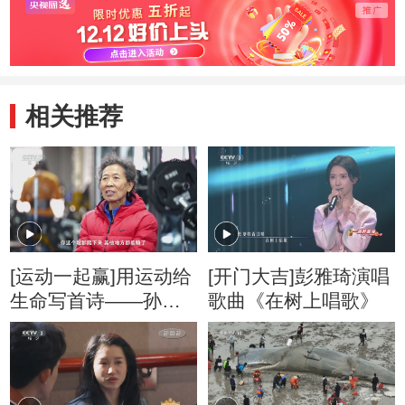
相关推荐
[运动一起赢]用运动给
[开门大吉]彭雅琦演唱
生命写首诗——孙明
歌曲《在树上唱歌》
慧