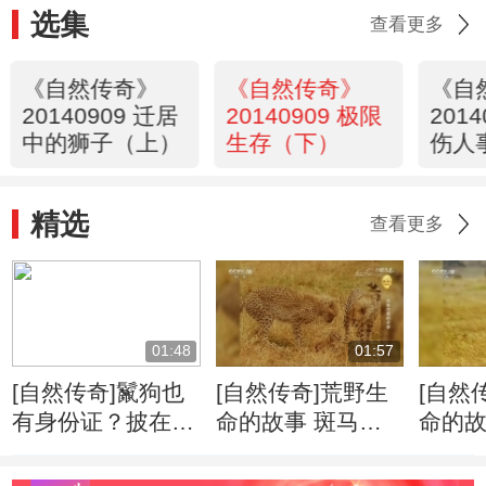
选集
查看更多
《自然传奇》
《自然传奇》
《自
20140909 迁居
20140909 极限
201
中的狮子（上）
生存（下）
伤人
精选
查看更多
01:48
01:57
[自然传奇]鬣狗也
[自然传奇]荒野生
[自然
有身份证？披在身
命的故事 斑马牛
命的故
上绝无重复
羚的迁徙将给食肉
侵占
动物带来一场盛宴
千里