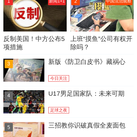
1
2
新闻1+1
中国法治观察
反制美国！中方公布5
上班“摸鱼”公司有权开
项措施
除吗？
新版《防卫白皮书》藏祸心
3
今日关注
U17男足国家队：未来可期
4
足球之夜
三招教你识破真假全麦面包
5