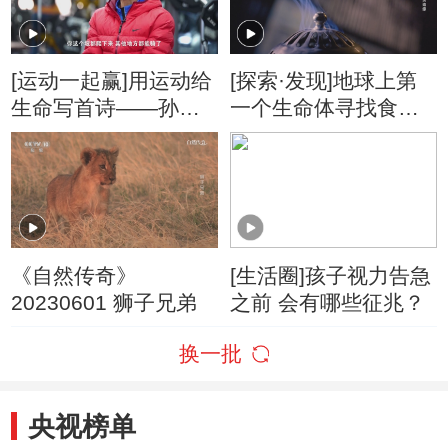
[运动一起赢]用运动给
[探索·发现]地球上第
生命写首诗——孙明
一个生命体寻找食物
慧
最重要的方式就是通
过嗅觉
《自然传奇》
[生活圈]孩子视力告急
20230601 狮子兄弟
之前 会有哪些征兆？
换一批
央视榜单