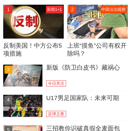
1
2
新闻1+1
中国法治观察
反制美国！中方公布5
上班“摸鱼”公司有权开
项措施
除吗？
新版《防卫白皮书》藏祸心
3
今日关注
U17男足国家队：未来可期
4
足球之夜
三招教你识破真假全麦面包
5