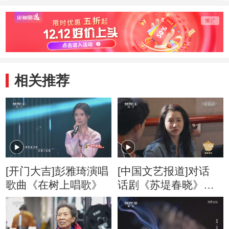
动物带来一场盛宴
千里
相关推荐
[开门大吉]彭雅琦演唱
[中国文艺报道]对话
歌曲《在树上唱歌》
话剧《苏堤春晓》王
弗饰演者苏青