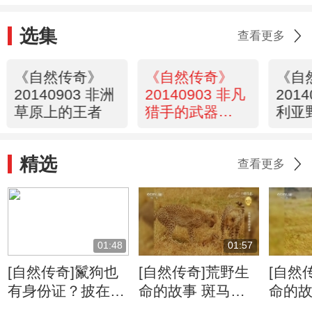
选集
查看更多
《自然传奇》
《自然传奇》
《自
20140903 非洲
20140903 非凡
201
草原上的王者
猎手的武器
利亚
（下）
精选
查看更多
01:48
01:57
[自然传奇]鬣狗也
[自然传奇]荒野生
[自然
有身份证？披在身
命的故事 斑马牛
命的故
上绝无重复
羚的迁徙将给食肉
侵占