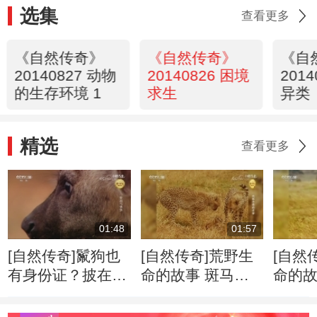
选集
查看更多
《自然传奇》
《自然传奇》
《自
20140827 动物
20140826 困境
201
的生存环境 1
求生
异类
精选
查看更多
01:48
01:57
[自然传奇]鬣狗也
[自然传奇]荒野生
[自然
有身份证？披在身
命的故事 斑马牛
命的故
上绝无重复
羚的迁徙将给食肉
侵占
动物带来一场盛宴
千里