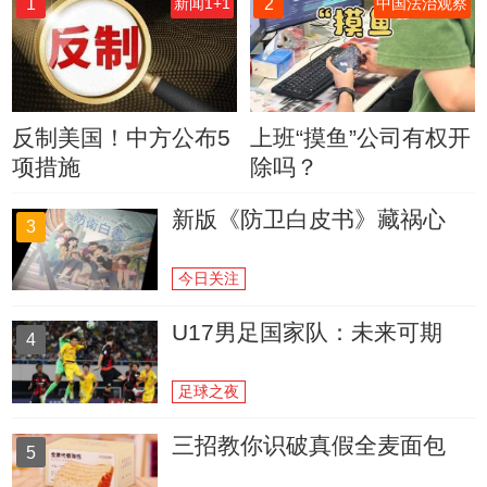
1
2
新闻1+1
中国法治观察
反制美国！中方公布5
上班“摸鱼”公司有权开
项措施
除吗？
新版《防卫白皮书》藏祸心
3
今日关注
U17男足国家队：未来可期
4
足球之夜
三招教你识破真假全麦面包
5