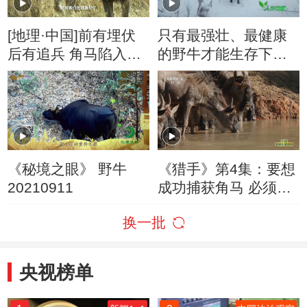
[地理·中国]前有埋伏
只有最强壮、最健康
后有追兵 角马陷入生
的野牛才能生存下来
死攸关时刻
其余的成员会成为捕
食者的盘中餐
《秘境之眼》 野牛
《猎手》第4集：要想
20210911
成功捕获角马 必须得
看准时机
换一批
央视榜单