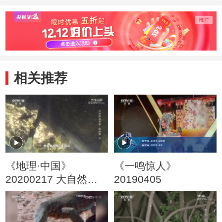
动物带来一场盛宴
千里
相关推荐
《地理·中国》
《一鸣惊人》
20200217 大自然的
20190405
奇景·鱼谷洞 上