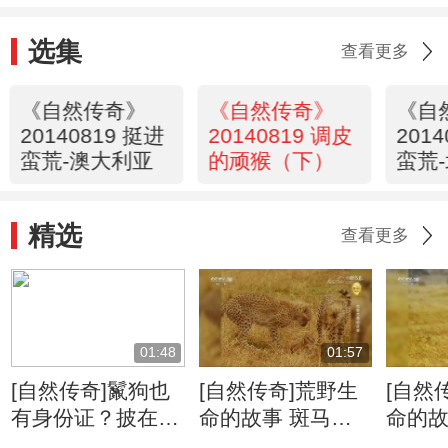
选集
查看更多
《自然传奇》
《自然传奇》
《自
20140819 挺进
20140819 调皮
201
蛮荒-澳大利亚
的顽猴（下）
蛮荒
精选
查看更多
01:48
01:57
[自然传奇]鬣狗也
[自然传奇]荒野生
[自然
有身份证？披在身
命的故事 斑马牛
命的故
上绝无重复
羚的迁徙将给食肉
侵占