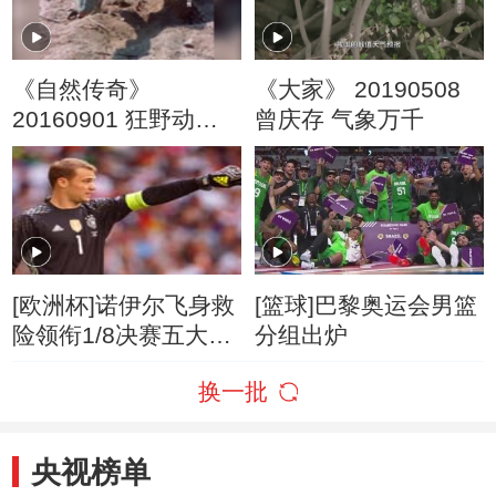
《自然传奇》
《大家》 20190508
20160901 狂野动物
曾庆存 气象万千
秀
[欧洲杯]诺伊尔飞身救
[篮球]巴黎奥运会男篮
险领衔1/8决赛五大扑
分组出炉
救
换一批
央视榜单