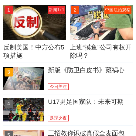
1
2
新闻1+1
中国法治观察
反制美国！中方公布5
上班“摸鱼”公司有权开
项措施
除吗？
新版《防卫白皮书》藏祸心
3
今日关注
U17男足国家队：未来可期
4
足球之夜
三招教你识破真假全麦面包
5