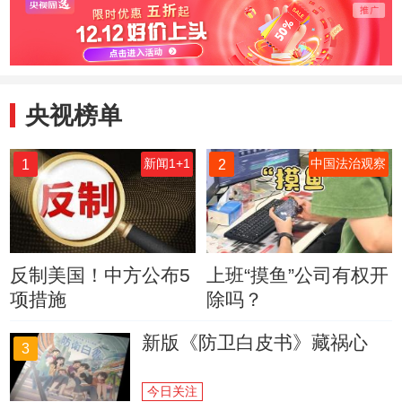
央视榜单
1
2
新闻1+1
中国法治观察
反制美国！中方公布5
上班“摸鱼”公司有权开
项措施
除吗？
新版《防卫白皮书》藏祸心
3
今日关注