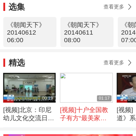
选集
查看更多
《朝闻天下》
《朝闻天下》
《朝
20140612
20140611
2014
06:00
08:00
07:0
精选
查看更多
00:19
01:17
[视频]北京：印尼
[视频]十户全国教
[视频
幼儿文化交流日活
子有方“最美家
道》系
动举行
庭”发布
目启动