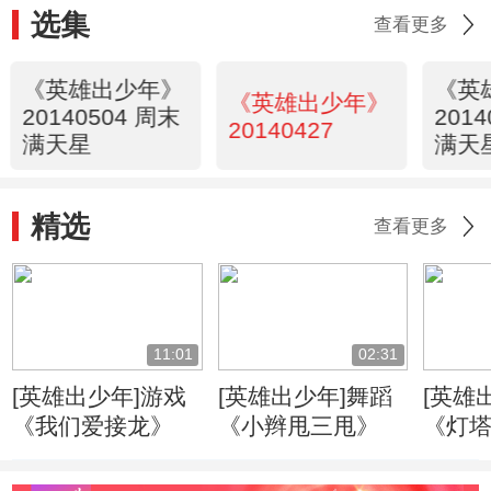
选集
查看更多
《英雄出少年》
《英
《英雄出少年》
20140504 周末
201
20140427
满天星
满天
精选
查看更多
11:01
02:31
[英雄出少年]游戏
[英雄出少年]舞蹈
[英雄
《我们爱接龙》
《小辫甩三甩》
《灯