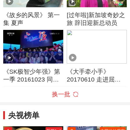
《故乡的风景》 第一
[过年啦]新加坡奇妙之
集 夏声
旅 辞旧迎新总动员
《SK极智少年强》第
《大手牵小手》
一季 20161023 同城
20170610 走进屈原
争强赛
故里（一）
换一批
央视榜单