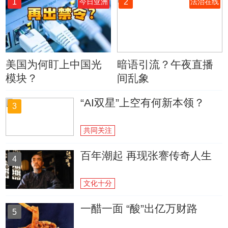
1
2
今日亚洲
法治在线
美国为何盯上中国光
暗语引流？午夜直播
模块？
间乱象
“AI双星”上空有何新本领？
3
共同关注
百年潮起 再现张謇传奇人生
4
文化十分
一醋一面 “酸”出亿万财路
5