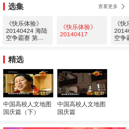
选集
查看更多
《快乐体验》
《快
《快乐体验》
20140424 海陆
201
20140417
空争霸赛 第三
空争
集 初露锋芒
精选
19:07
32:32
中国高校人文地图
中国高校人文地图
国庆篇（下）
国庆篇