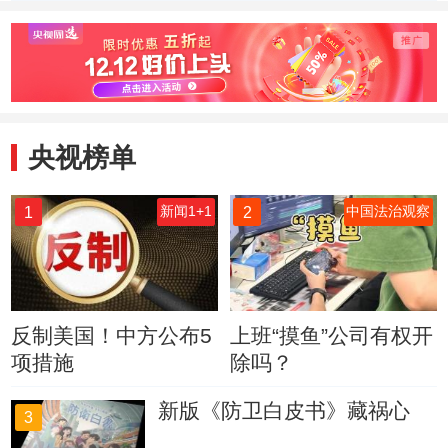
警方称将全力解救
搜寻
遭劫持学生
央视榜单
1
2
新闻1+1
中国法治观察
反制美国！中方公布5
上班“摸鱼”公司有权开
项措施
除吗？
新版《防卫白皮书》藏祸心
3