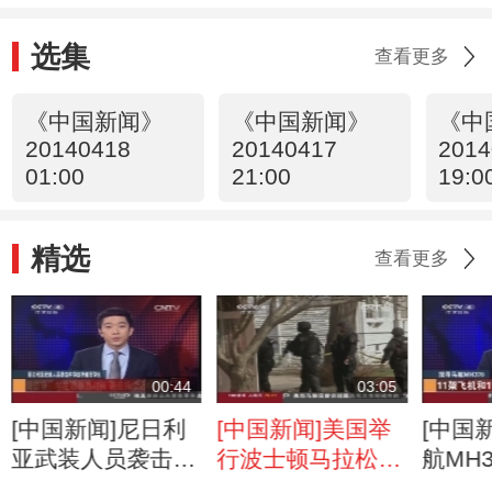
选集
查看更多
《中国新闻》
《中国新闻》
《中
20140418
20140417
2014
01:00
21:00
19:0
精选
查看更多
00:44
03:05
[中国新闻]尼日利
[中国新闻]美国举
[中国
亚武装人员袭击中
行波士顿马拉松爆
航MH3
学劫持逾百学生
炸一周年纪念活动
机和1