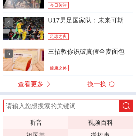
今日关注
U17男足国家队：未来可期
4
足球之夜
三招教你识破真假全麦面包
5
健康之路
查看更多
换一换
听音
视频百科
祖国美
微故事