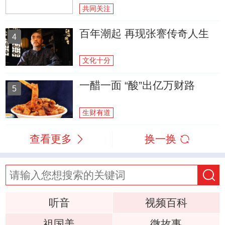
共同关注
百年潮起 再现张謇传奇人生
4
文化十分
一醋一面 “酸”出亿万财路
5
生财有道
查看更多
换一换
听音
视频百科
祖国美
微故事