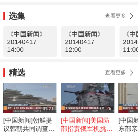
选集
查看更多
《中国新闻》
《中国新闻》
《中
20140417
20140417
2014
14:00
12:00
11:0
精选
查看更多
01:21
01:25
[中国新闻]朝鲜提
[中国新闻]美国防
[中国
议韩朝共同调查无
部指责俄军机挑衅
东部亲
人机事件：韩方予
黑海军舰
蔓延 