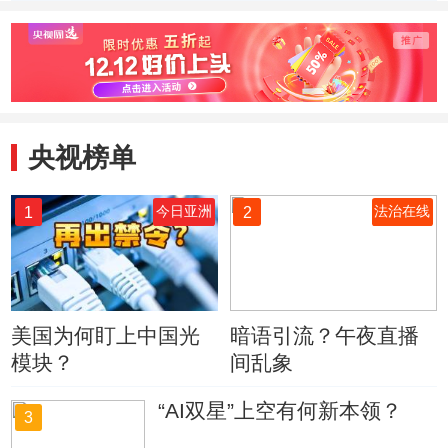
以拒绝
乌克兰
武？
央视榜单
1
2
今日亚洲
法治在线
美国为何盯上中国光
暗语引流？午夜直播
模块？
间乱象
“AI双星”上空有何新本领？
3