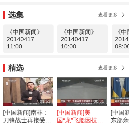
选集
查看更多
《中国新闻》
《中国新闻》
《中
20140417
20140417
2014
11:00
10:00
08:0
精选
查看更多
01:51
00:31
[中国新闻]南非：
[中国新闻]美
[中国
刀锋战士再接受盘
国“龙”飞船因技术
东部亲
问 数度失控
故障推迟发射
蔓延 