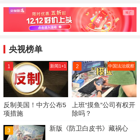
排除公
来
央视榜单
1
2
新闻1+1
中国法治观察
反制美国！中方公布5
上班“摸鱼”公司有权开
项措施
除吗？
新版《防卫白皮书》藏祸心
3