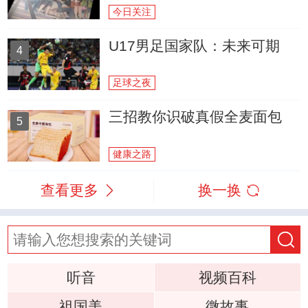
今日关注
U17男足国家队：未来可期
4
足球之夜
三招教你识破真假全麦面包
5
健康之路
查看更多
换一换
听音
视频百科
祖国美
微故事