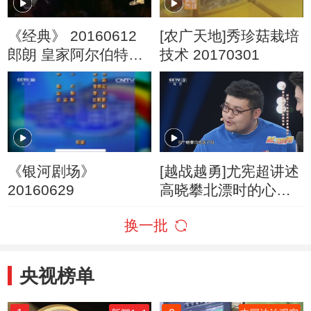
《经典》 20160612
[农广天地]秀珍菇栽培
郎朗 皇家阿尔伯特音
技术 20170301
乐厅独奏会
《银河剧场》
[越战越勇]尤宪超讲述
20160629
高晓攀北漂时的心酸
往事
换一批
央视榜单