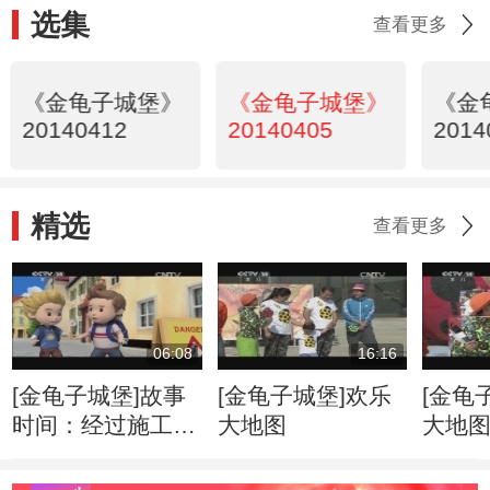
选集
查看更多
《金龟子城堡》
《金龟子城堡》
《金
20140412
20140405
2014
精选
查看更多
06:08
16:16
[金龟子城堡]故事
[金龟子城堡]欢乐
[金龟
时间：经过施工现
大地图
大地
场时