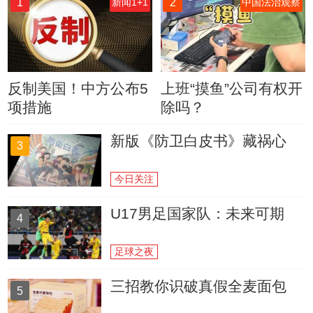
1
2
新闻1+1
中国法治观察
反制美国！中方公布5
上班“摸鱼”公司有权开
项措施
除吗？
新版《防卫白皮书》藏祸心
3
今日关注
U17男足国家队：未来可期
4
足球之夜
三招教你识破真假全麦面包
5