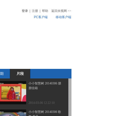
舞 我爱你
登录
|
注册
|
帮助
返回央视网
>>
PC客户端
移动客户端
2014-03-07 11:35:09
小小智慧树 20140307 开
音
热榜
场歌舞 加油小宝贝
微视频
儿
音乐
体育赛事
农业农村
2014-03-07 11:34:10
小小智慧树 20140306 跳
舞真开心 贝壳
期
片段
2014-03-06 12:23:10
小小智慧树 20140306 朋
朋信箱
2014-03-06 12:22:10
小小智慧树 20140306 歌