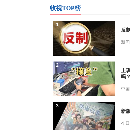
收视TOP榜
1
反
新闻
2
上
吗
中国
3
新
今日