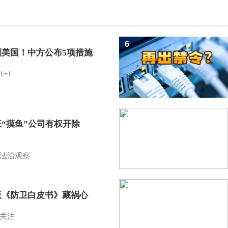
6
制美国！中方公布5项措施
1+1
7
班“摸鱼”公司有权开除
？
法治观察
8
版《防卫白皮书》藏祸心
关注