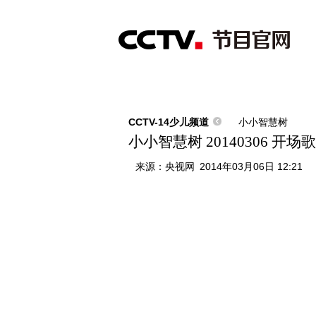
首页
直播
节目单
综合
新闻
财经
综艺
中文国际
体
CCTV-14少儿频道
小小智慧树
小小智慧树 20140306 开
来源：
央视网
2014年03月06日 12:21