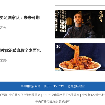
9
7男足国家队：未来可期
之夜
10
招教你识破真假全麦面包
之路
中央电视台网站
|
关于CCTV.COM
|
总台总经理室
电视网
|
中广协会信息资料委员会
|
中广协会电视文艺工作委员会
|
中央新闻纪录电影
中央广播电视总台 版权所有