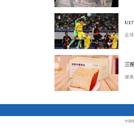
4
U1
足球
5
三
健康
中国