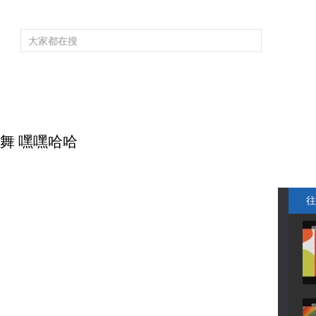
频道大全
栏目大全
片库
4K专区
听
育
电影
国防军事
电视剧
纪录
科教
戏曲
社会与法
少
场歌舞 嘿嘿哈哈
往