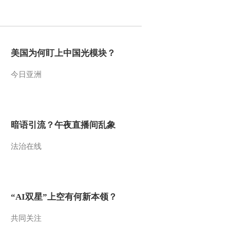
2014-03-04 11:55:09
小小智慧树 20140304 滴
滴嘟 鸭子
美国为何盯上中国光模块？
今日亚洲
2014-03-04 11:48:09
小小智慧树 20140304 开
场歌舞 一起跳舞吧
暗语引流？午夜直播间乱象
2014-03-04 11:45:09
法治在线
小小智慧树 20140303 跳
舞真开心 贝壳
2014-03-03 11:48:09
“AI双星”上空有何新本领？
小小智慧树 20140303 你
太棒了 搭宝塔娃娃 冬冬
共同关注