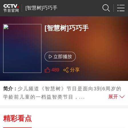
[智慧树]巧巧手
[智慧树]巧巧手
489
分享
简介：
少儿频道《智慧树》节目是面向3到6周岁的
展开
学龄前儿童的一档益智类节目，...
精彩看点