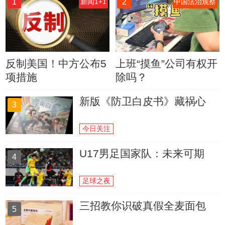
1
2
新闻1+1
中国法治观察
反制美国！中方公布5
上班“摸鱼”公司有权开
项措施
除吗？
新版《防卫白皮书》藏祸心
3
今日关注
U17男足国家队：未来可期
4
足球之夜
三招教你识破真假全麦面包
5