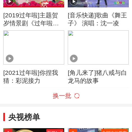
[2019过年啦]主题贺
[音乐快递]歌曲《舞王
岁情景剧《过年啦》
子》 演唱：沈一凌
第6集
[2021过年啦]你捏我
[角儿来了]猪八戒与白
猜：彩泥接力
龙马的故事
换一批
央视榜单