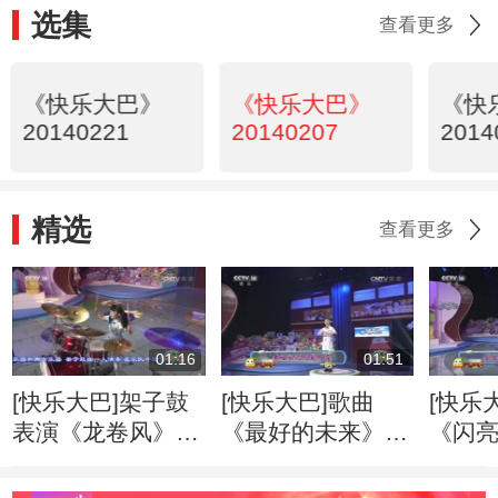
选集
查看更多
《快乐大巴》
《快乐大巴》
《快
20140221
20140207
2014
精选
查看更多
01:16
01:51
[快乐大巴]架子鼓
[快乐大巴]歌曲
[快乐
表演《龙卷风》
《最好的未来》
《闪亮
表演：李偌宁
表演：何佳恒
演：