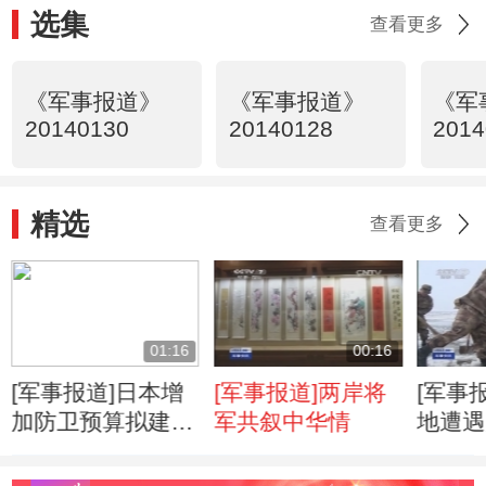
选集
查看更多
《军事报道》
《军事报道》
《军
20140130
20140128
2014
精选
查看更多
01:16
00:16
[军事报道]日本增
[军事报道]两岸将
[军事
加防卫预算拟建高
军共叙中华情
地遭遇
效防卫体系
驻地官