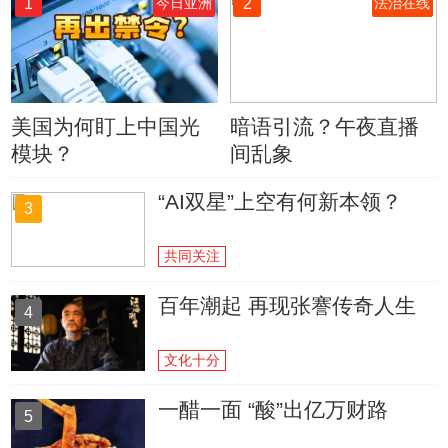
1
2
今日亚洲
法治在线
美国为何盯上中国光
暗语引流？午夜直播
模块？
间乱象
“AI双星”上空有何新本领？
3
共同关注
百年潮起 再现张謇传奇人生
4
文化十分
一醋一面 “酸”出亿万财路
5