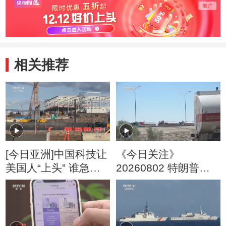
相关推荐
[今日亚洲]中国科技让
《今日关注》
美国人“上头” 谁急
20260802 特朗普叫
了？
停“最大规模”打击 伊
朗称摧毁美军F-35战
机