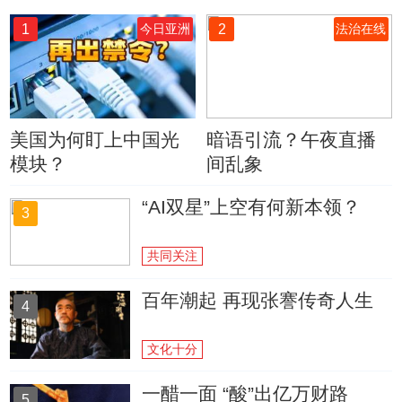
1
2
今日亚洲
法治在线
美国为何盯上中国光
暗语引流？午夜直播
模块？
间乱象
“AI双星”上空有何新本领？
3
共同关注
百年潮起 再现张謇传奇人生
4
文化十分
一醋一面 “酸”出亿万财路
5