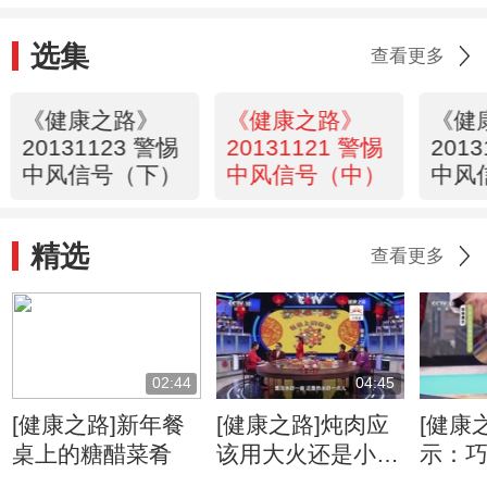
选集
查看更多
《健康之路》
《健康之路》
《健
20131123 警惕
20131121 警惕
201
中风信号（下）
中风信号（中）
中风
精选
查看更多
02:44
04:45
[健康之路]新年餐
[健康之路]炖肉应
[健康
桌上的糖醋菜肴
该用大火还是小
示：
火？
身牛