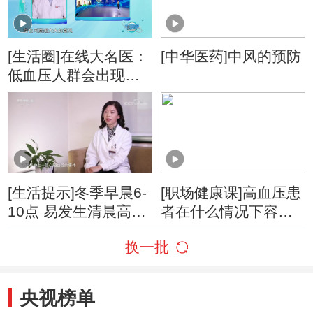
[生活圈]在线大名医：
[中华医药]中风的预防
低血压人群会出现高
血压吗？
[生活提示]冬季早晨6-
[职场健康课]高血压患
10点 易发生清晨高血
者在什么情况下容易
压
发生脑卒中？
换一批
央视榜单