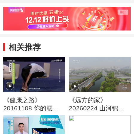
相关推荐
《健康之路》
《远方的家》
20161108 你的腰怎
20260224 山河锦绣
么了？（上）
看中国 绍兴古韵 枕水
人家