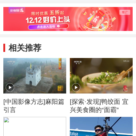
季） 梨子争夺战
季） 有条理的一
季） 
家子
行家
相关推荐
[中国影像方志]麻阳篇
[探索·发现]鸭饺面 宜
引言
兴美食圈的“面霸”