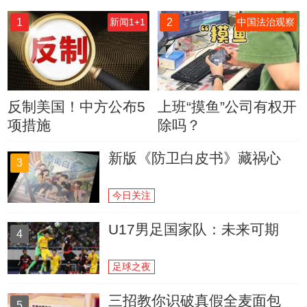
1
2
新闻1+1
中国法治观察
反制美国！中方公布5
上班“摸鱼”公司有权开
项措施
除吗？
新版《防卫白皮书》藏祸心
3
今日关注
U17男足国家队：未来可期
4
足球之夜
三招教你识破真假全麦面包
5