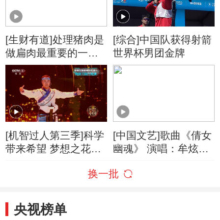
[生财有道]处理猪肉是
[综合]中国队获得射箭
做扁肉最重要的一道
世界杯男团金牌
工序
[机智过人第三季]科学
[中国文艺]歌曲《倩女
带来希望 梦想之花又
幽魂》 演唱：牟炫甫
开好了
张琳依
换一批
央视榜单