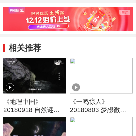
动物带来一场盛宴
千里
相关推荐
《地理中国》
《一鸣惊人》
20180918 自然谜题·
20180803 梦想微剧
暗水谜窟
场 第三季（12）