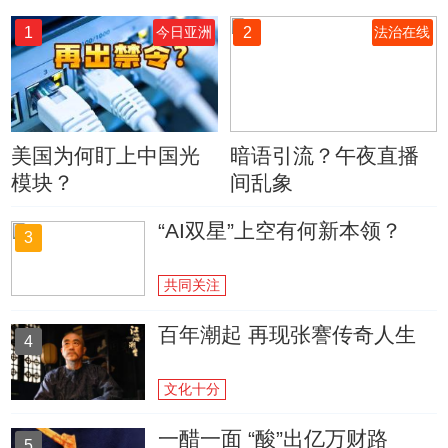
1
2
今日亚洲
法治在线
美国为何盯上中国光
暗语引流？午夜直播
模块？
间乱象
“AI双星”上空有何新本领？
3
共同关注
百年潮起 再现张謇传奇人生
4
文化十分
一醋一面 “酸”出亿万财路
5