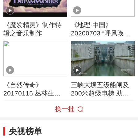
《魔发精灵》制作特
《地理·中国》
辑之音乐制作
20200703 “呼风唤
雨”的古刹
《自然传奇》
三峡大坝五级船闸及
20170115 丛林生存
200米超级电梯 助力
法则
长江运行能力
换一批
央视榜单