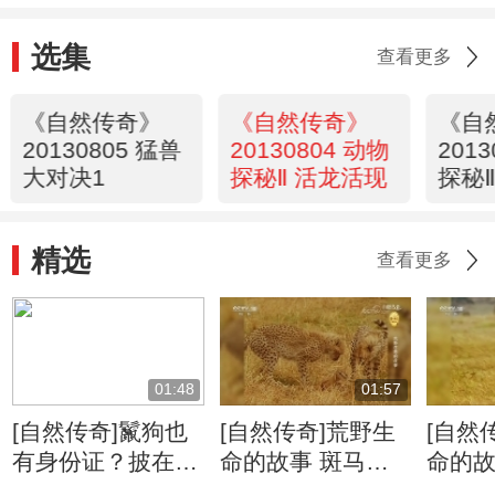
选集
查看更多
《自然传奇》
《自然传奇》
《自
20130805 猛兽
20130804 动物
201
大对决1
探秘Ⅱ 活龙活现
探秘
精选
查看更多
01:48
01:57
[自然传奇]鬣狗也
[自然传奇]荒野生
[自然
有身份证？披在身
命的故事 斑马牛
命的故
上绝无重复
羚的迁徙将给食肉
侵占