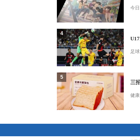
今日
4
U1
足球
5
三
健康