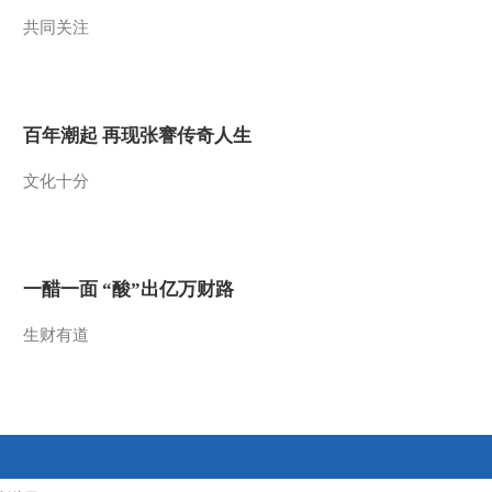
共同关注
2013-07-13 20:57:19
《自然传奇》 20130712
羚羊与猎食者
百年潮起 再现张謇传奇人生
2013-07-13 02:19:22
文化十分
《自然传奇》 20130711
鬣狗成长记
2013-07-11 22:57:49
一醋一面 “酸”出亿万财路
《自然传奇》 20130710
狂野非洲之危险河流
生财有道
2013-07-11 15:41:00
《自然传奇》 20130708
狂野非洲之与花豹一同生
活