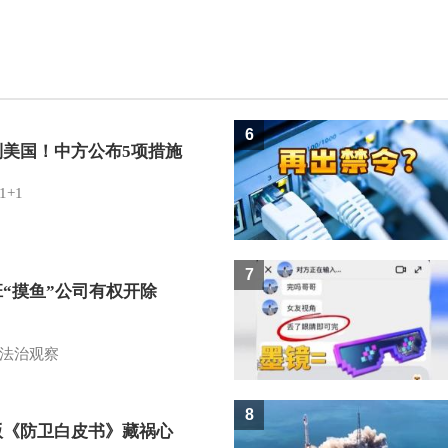
6
制美国！中方公布5项措施
1+1
7
班“摸鱼”公司有权开除
？
法治观察
8
版《防卫白皮书》藏祸心