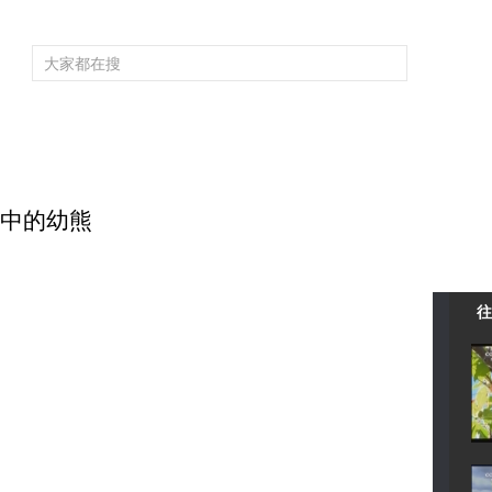
频道大全
栏目大全
片库
4K专区
听
育
电影
国防军事
电视剧
纪录
科教
戏曲
社会与法
少
森林中的幼熊
往