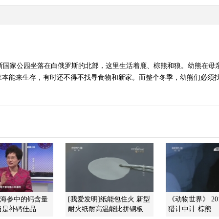
拉斯国家公园坐落在白俄罗斯的北部，这里生活着鹿、棕熊和狼。幼熊在母
靠本能来生存，有时还不得不找寻食物和新家。而整个冬季，幼熊们必须找
]海参中的钙含量
[我爱发明]纸能包住火 新型
《动物世界》 201
当是补钙佳品
耐火纸耐高温能比拼钢板
猎计中计·棕熊