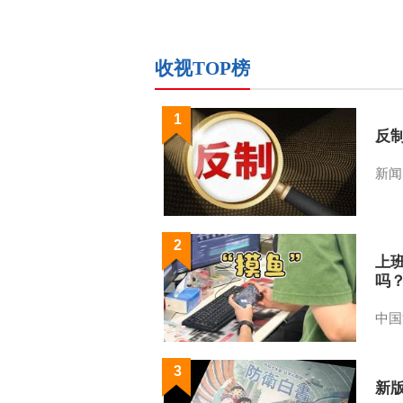
收视TOP榜
1
反
新闻
2
上
吗
中国
3
新