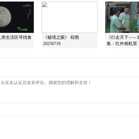
人类生活区寻找食
《秘境之眼》 棕熊
《行走天下——
20250718
集：红外相机里 看