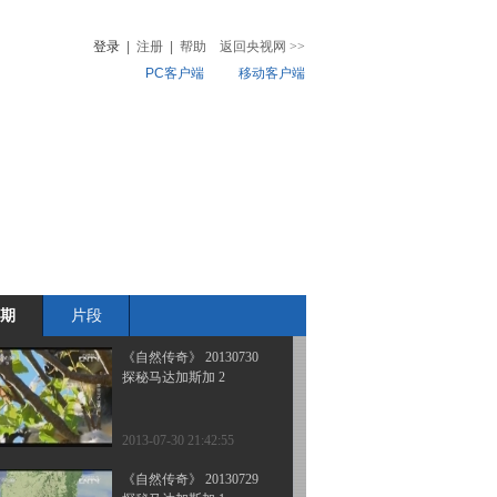
动物探秘② 活龙活现
登录
|
注册
|
帮助
返回央视网
>>
PC客户端
移动客户端
2013-08-03 08:54:41
《自然传奇》 20130801
音
热榜
动物生存直击
微视频
儿
音乐
体育赛事
农业农村
2013-08-01 21:10:17
《自然传奇》 20130731
豺--走出非洲
期
片段
2013-07-31 23:31:04
《自然传奇》 20130730
探秘马达加斯加 2
2013-07-30 21:42:55
《自然传奇》 20130729