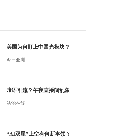
2013-07-17 22:21:22
《自然传奇》 20130716
超级强者（下）
2013-07-17 03:34:11
美国为何盯上中国光模块？
《自然传奇》 20130715
今日亚洲
超级强者（上）
2013-07-15 22:37:53
暗语引流？午夜直播间乱象
《自然传奇》 20130714
走向狮王之路
法治在线
2013-07-15 02:29:39
《自然传奇》 20130713
家有犀牛
“AI双星”上空有何新本领？