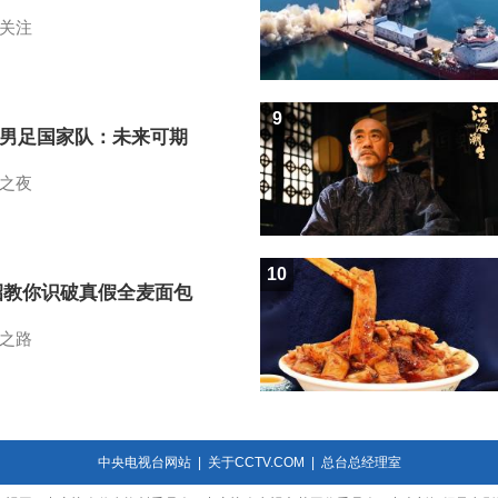
关注
9
7男足国家队：未来可期
之夜
10
招教你识破真假全麦面包
之路
中央电视台网站
|
关于CCTV.COM
|
总台总经理室