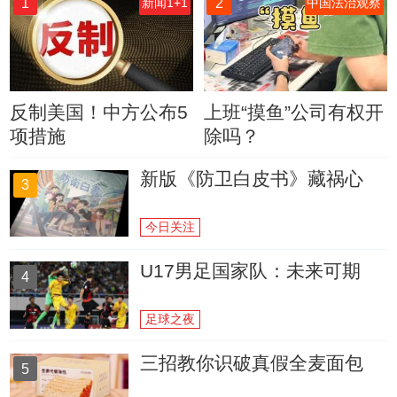
1
2
新闻1+1
中国法治观察
反制美国！中方公布5
上班“摸鱼”公司有权开
项措施
除吗？
新版《防卫白皮书》藏祸心
3
今日关注
U17男足国家队：未来可期
4
足球之夜
三招教你识破真假全麦面包
5