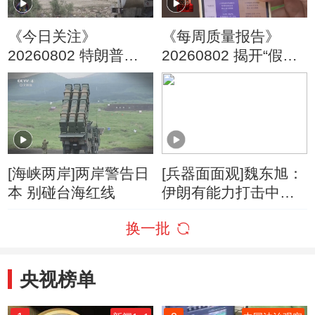
《今日关注》
《每周质量报告》
20260802 特朗普叫
20260802 揭开“假洋
停“最大规模”打击 伊
牌”的真面目
朗称摧毁美军F-35战
机
[海峡两岸]两岸警告日
[兵器面面观]魏东旭：
本 别碰台海红线
伊朗有能力打击中东
美军F-35部署基地
换一批
央视榜单