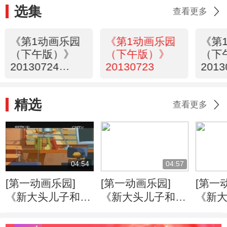
选集
查看更多
《第1动画乐园
《第1动画乐园
《第
（下午版）》
（下午版）》
（下
20130724
20130723
2013
16:45
16:4
精选
查看更多
04:54
04:57
[第一动画乐园]
[第一动画乐园]
[第一
《新大头儿子和小
《新大头儿子和小
《新
头爸爸》（第二
头爸爸》（第二
头爸
季） 梨子争夺战
季） 有条理的一
季） 