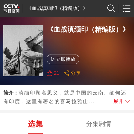
《血战滇缅印（精编版）》
《血战滇缅印（精编版）》
21
分享
简介：
滇缅印顾名思义，就是中国的云南、缅甸还
展开
有印度，这里有著名的喜马拉雅山...
选集
分集剧情