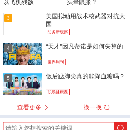
以飞机残骸
头晕眼胀？
美国拟动用战术核武器对抗大
3
国
防务新观察
“天才”因凡蒂诺是如何失算的
4
世界周刊
饭后踮脚尖真的能降血糖吗？
5
职场健康课
查看更多
换一换